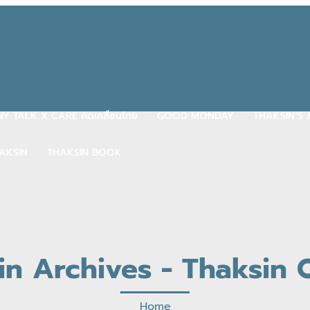
Y TALK X CARE คิดเคลื่อนไทย
GOOD MONDAY
THAKSIN’S
AKSIN
THAKSIN BOOK
n Archives - Thaksin O
Home