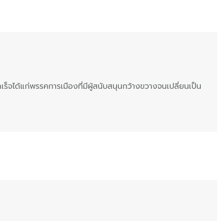
จได้แก่พรรคการเมืองที่มีผู้สนับสนุนกว้างขวางจนเปลี่ยนเป็น