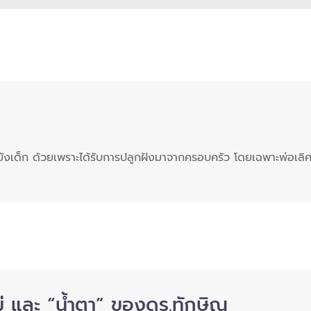
งเด็ก ด้วยเพราะได้รับการปลูกฝังมาจากครอบครัว โดยเฉพาะพ่อเลิศ
่ และ “น้ำตา” ของดร.ทักษิณ