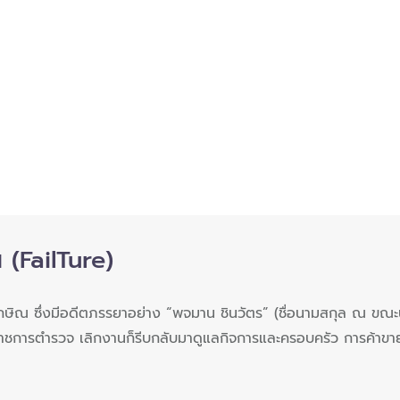
ณ (FailTure)
ักษิณ ซึ่งมีอดีตภรรยาอย่าง “พจมาน ชินวัตร” (ชื่อนามสกุล ณ ขณะนั้น)
าราชการตำรวจ เลิกงานก็รีบกลับมาดูแลกิจการและครอบครัว การค้าขาย