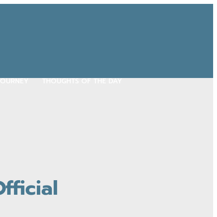
 JOURNEY
THOUGHTS OF THE DAY
fficial