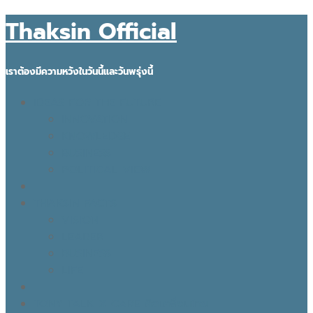
Thaksin Official
เราต้องมีความหวังในวันนี้และวันพรุ่งนี้
IDEAS FOR THE FUTURE
INNOVATION
KNOWLEDGE
BUSINESS
POLITICAL VIEW
THAKSIN FACTS
VISION
LEADER
BUSINESS
LIFE
TONY TALK X CARE คิดเคลื่อนไทย