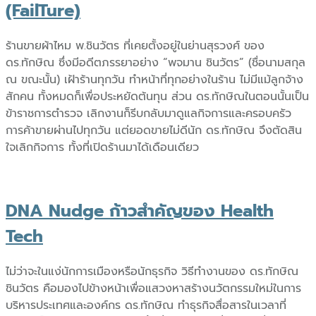
(FailTure)
ร้านขายผ้าไหม พ.ชินวัตร ที่เคยตั้งอยู่ในย่านสุรวงศ์ ของ
ดร.ทักษิณ ซึ่งมีอดีตภรรยาอย่าง “พจมาน ชินวัตร” (ชื่อนามสกุล
ณ ขณะนั้น) เฝ้าร้านทุกวัน ทำหน้าที่ทุกอย่างในร้าน ไม่มีแม้ลูกจ้าง
สักคน ทั้งหมดก็เพื่อประหยัดต้นทุน ส่วน ดร.ทักษิณในตอนนั้นเป็น
ข้าราชการตำรวจ เลิกงานก็รีบกลับมาดูแลกิจการและครอบครัว
การค้าขายผ่านไปทุกวัน แต่ยอดขายไม่ดีนัก ดร.ทักษิณ จึงตัดสิน
ใจเลิกกิจการ ทั้งที่เปิดร้านมาได้เดือนเดียว
DNA Nudge ก้าวสำคัญของ Health
Tech
ไม่ว่าจะในแง่นักการเมืองหรือนักธุรกิจ วิธีทำงานของ ดร.ทักษิณ
ชินวัตร คือมองไปข้างหน้าเพื่อแสวงหาสร้างนวัตกรรมใหม่ในการ
บริหารประเทศและองค์กร ดร.ทักษิณ ทำธุรกิจสื่อสารในเวลาที่