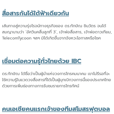
สื่อสารกันได้ใต้ฟ้าเดียวกัน
เส้นทางสู่ความรุ่งโรจน์ทางธุรกิจของ ดร.ทักษิณ ชินวัตร จนได้
สมญานามว่า ‘อัศวินคลื่นลูกที่ 3’, เจ้าพ่อสื่อสาร, เจ้าพ่อดาวเทียม,
TelecomTycoon ฯลฯ มิได้เกิดขึ้นจากจังหวะโอกาสหรือโชค
เชื่อมต่อความรู้ทั่วไทยด้วย IBC
ดร.ทักษิณ ได้ชื่อว่าเป็นผู้นำแห่งวงการโทรคมนาคม เขาไม่รีรอที่จะ
ใช้ความรู้ในแวดวงสื่อสารที่ได้เป็นผู้บุกเบิกวงการนี้ของประเทศไทย
ด้วยการเพิ่มช่องทางการรับชมรายการโทรทัศน์
คนเอเชียคนแรกเจ้าของทีมสโมสรฟุตบอล