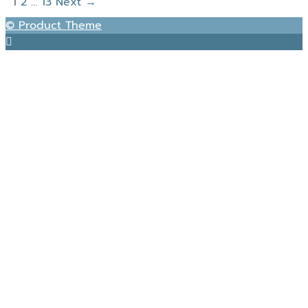
1
2
…
13
Next →
© Product Theme