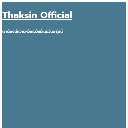
Thaksin Official
เราต้องมีความหวังในวันนี้และวันพรุ่งนี้
IDEAS FOR THE FUTURE
INNOVATION
KNOWLEDGE
BUSINESS
POLITICAL VIEW
THAKSIN FACTS
VISION
LEADER
BUSINESS
LIFE
TONY TALK X CARE คิดเคลื่อนไทย