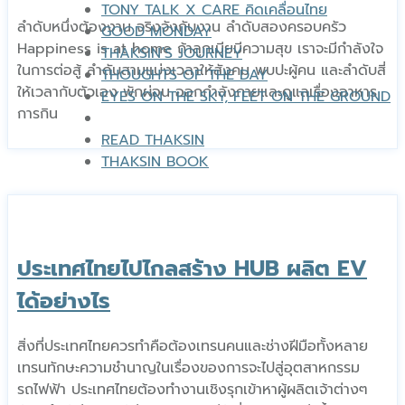
TONY TALK X CARE คิดเคลื่อนไทย
ลำดับหนึ่งต้องงาน จริงจังกับงาน ลำดับสองครอบครัว
GOOD MONDAY
Happiness is at home ถ้าลูกเมียมีความสุข เราจะมีกำลังใจ
THAKSIN’S JOURNEY
ในการต่อสู้ ลำดับสามแบ่งเวลาให้สังคม พบปะผู้คน และลำดับสี่
THOUGHTS OF THE DAY
ให้เวลากับตัวเอง พักผ่อน ออกกำลังกายและดูแลเรื่องอาหาร
EYES ON THE SKY, FEET ON THE GROUND
การกิน
READ THAKSIN
THAKSIN BOOK
ประเทศไทยไปไกลสร้าง HUB ผลิต EV
ได้อย่างไร
สิ่งที่ประเทศไทยควรทำคือต้องเทรนคนและช่างฝีมือทั้งหลาย
เทรนทักษะความชำนาญในเรื่องของการจะไปสู่อุตสาหกรรม
รถไฟฟ้า ประเทศไทยต้องทำงานเชิงรุกเข้าหาผู้ผลิตเจ้าต่างๆ