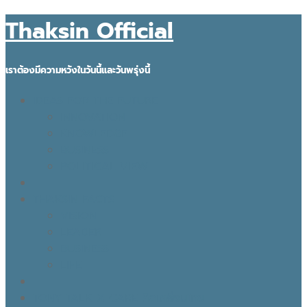
Thaksin Official
เราต้องมีความหวังในวันนี้และวันพรุ่งนี้
IDEAS FOR THE FUTURE
INNOVATION
KNOWLEDGE
BUSINESS
POLITICAL VIEW
THAKSIN FACTS
VISION
LEADER
BUSINESS
LIFE
TONY TALK X CARE คิดเคลื่อนไทย