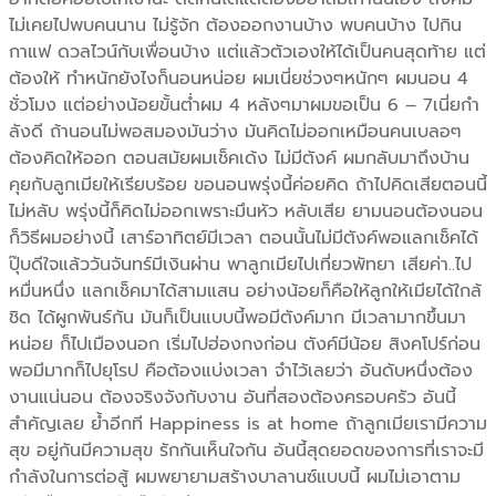
ไม่เคยไปพบคนนาน ไม่รู้จัก ต้องออกงานบ้าง พบคนบ้าง ไปกิน
กาแฟ ดวลไวน์กับเพื่อนบ้าง แต่แล้วตัวเองให้ได้เป็นคนสุดท้าย แต่
ต้องให้ ทำหนักยังไงก็นอนหน่อย ผมเนี่ยช่วงๆหนักๆ ผมนอน 4
ชั่วโมง แต่อย่างน้อยขั้นต่ำผม 4 หลังๆมาผมขอเป็น 6 – 7เนี่ยกำ
ลังดี ถ้านอนไม่พอสมองมันว่าง มันคิดไม่ออกเหมือนคนเบลอๆ
ต้องคิดให้ออก ตอนสมัยผมเช็คเด้ง ไม่มีตังค์ ผมกลับมาถึงบ้าน
คุยกับลูกเมียให้เรียบร้อย ขอนอนพรุ่งนี้ค่อยคิด ถ้าไปคิดเสียตอนนี้
ไม่หลับ พรุ่งนี้ก็คิดไม่ออกเพราะมึนหัว หลับเสีย ยามนอนต้องนอน
ก็วิธีผมอย่างนี้ เสาร์อาทิตย์มีเวลา ตอนนั้นไม่มีตังค์พอแลกเช็คได้
ปุ๊บดีใจแล้ววันจันทร์มีเงินผ่าน พาลูกเมียไปเที่ยวพัทยา เสียค่า..ไป
หมื่นหนึ่ง แลกเช็คมาได้สามแสน อย่างน้อยก็คือให้ลูกให้เมียได้ใกล้
ชิด ได้ผูกพันธ์กัน มันก็เป็นแบบนี้พอมีตังค์มาก มีเวลามากขึ้นมา
หน่อย ก็ไปเมืองนอก เริ่มไปฮ่องกงก่อน ตังค์มีน้อย สิงคโปร์ก่อน
พอมีมากก็ไปยุโรป คือต้องแบ่งเวลา จำไว้เลยว่า อันดับหนึ่งต้อง
งานแน่นอน ต้องจริงจังกับงาน อันที่สองต้องครอบครัว อันนี้
สำคัญเลย ย้ำอีกที Happiness is at home ถ้าลูกเมียเรามีความ
สุข อยู่กันมีความสุข รักกันเห็นใจกัน อันนี้สุดยอดของการที่เราจะมี
กำลังในการต่อสู้ ผมพยายามสร้างบาลานซ์แบบนี้ ผมไม่เอาตาม