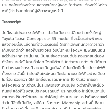
ประเทศไทยต้องทำงานเชิงรุกเข้าหาผู้ผลิตเจ้าต่างๆ ต้องทำให้ต่าง
ชาติรู้ว่าประเทศไทยมีผู้เชี่ยวชาญเหล่านี้
Transcript
วันนี้ชอบไม่ชอบ รถไฟฟ้ามาแล้วมันเป็นการเปลี่ยนถ่ายครั้งใหญ่
Toyota โชว์รถ Concept car 35 model ที่จะเป็นรถไฟฟ้าหมด
แล้วตอนนี้มันแข่งกันที่ตัวแบตเตอรี่ ใครทำได้คงทนกว่าถาวรกว่า
เก็บไปได้ดีกว่า แล้วก็ชาร์จเจอร์ วันนี้เราหนีเรื่องEV ไม่พ้นแน่นอน
แต่ว่าประเทศเราเนี่ยเคยเป็นศูนย์ผลิตรถยนต์ประกอบรถยนต์ของ
ทั่วโลกและส่งไปขายทั่วโลก โดยมีตัวบริษัทต่างๆ มาตั้ง วันนี้ถ้าเรา
คิดว่าเราจะทำตรงนี้ อยากเป็นศูนย์ผลิตโน่นผลิตนี่เกี่ยวกับรถไฟฟ้า
ทั้งหลาย วันนี้เท่ากับผลิตใหม่หมด Tesla ขายรถไฟฟ้าอย่างเดียว
ไม่กี่วัน รวยกว่า GM อีกซึ่งขายรถมาหลาย 10 ปีแล้ว ขายรถ
เครื่องยนต์ ถามว่าวันนี้ประเทศไทยช้าเกินไปยัง จะว่าช้าก็ช้าแต่ยัง
ทันอยู่ แล้วก็โรงงานประกอบรถยนต์ ประกอบชิ้นอะไหล่บ้านเราเนี่ย
สามารถปรับตัวได้เยอะแยะ ทำได้อยู่แล้ว เบาะเบอะ อะไรทั้งหลายแต่
ว่าวันนี้สิ่งที่เป็นปัญหาก็คือ เรื่องของ Microchip อย่างนี้ ซีอาน
ปิดล็อคดาวน์เนี่ย สะเทือนเลยนะโรงงานที่ต้องการ Microchip