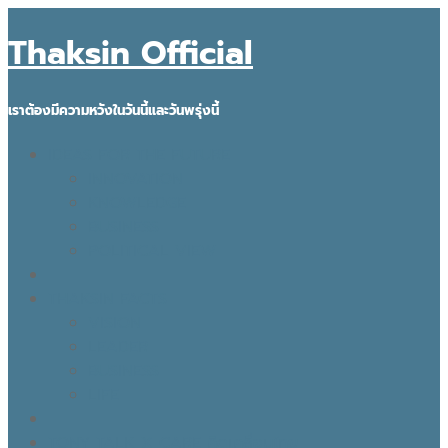
Thaksin Official
เราต้องมีความหวังในวันนี้และวันพรุ่งนี้
IDEAS FOR THE FUTURE
INNOVATION
KNOWLEDGE
BUSINESS
POLITICAL VIEW
THAKSIN FACTS
VISION
LEADER
BUSINESS
LIFE
TONY TALK X CARE คิดเคลื่อนไทย