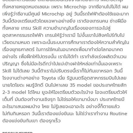
ทั้งหลายหยุดหมดเลยนะ เพราะ Microchip จากซีอานไปไม่ได้ ผม
เพิ่งรู้ว่าซีอานมีศูนย์ Microchip อยู่ วันนี้รถไฟฟ้าต้องใช้เยอะมาก
วันนี้ต้องเตรียมตัวโดยเฉพาะอย่างยิ่ง เราต้องเทรนคน ช่างฝีมือ
ทั้งหลาย เทรน Skill ความชำนาญในเรื่องของการจะไปสู่
อุตสาหกรรมรถไฟฟ้า เทรนให้รู้ว่าเรามี ไม่งั้นเขาไปสิงคโปร์กับไป
เวียดนามหมด เพราะฉะนั้นระบบการศึกษาเราต้องให้ความสำคัญใน
เรื่องยุทธศาสตร์ ในการใช้คนในอนาคตเพื่อมาทำต่อโลกอนาคต
อย่างไร เพื่อฝึกให้ไปตรงนั้น เราไม่ได้ทำ เรากำลังเร่งผลิตจำนวน
ปริญญา ซึ่งไม่มีอะไรดีกว่าไปแปะข้างฝาให้หล่อเท่านั้นเองเพราะ
Skill ไม่ได้เลย วันนี้ถ้าเราไม่ปรับตรงนี้เราก็ไม่ทันเขาหรอก วันนี้
โรงงานต่างๆอย่าง Toyota เนี่ย รัฐมนตรีอุตสาหกรรมบินไปเลย
นายโตโยดะ ผมรู้จักดี บินไปหาเลย 35 model ขอประเทศไทยสัก
2-3 model ได้ไหม ยูจะให้ไอเตรียมตัวอะไรบ้าง ไอจะเตรียมตัวให้
เต็มที่ มันต้องทำงานเชิงรุก ไม่ใช่รอให้เขามานั่งมา ประเทศไทยมี
อะไรมาเสนอผมบ้าง โหย ไม่รู้เลยจะเอาอะไร อย่างงี้ก็ตายแล้ว
ไม่ทันกินหรอก วันนี้เราต้องแข่งขันนะ ไม่ใช่ว่าเราทำงาน Routine
ต้องแข่งขันกับเขา ต้องรุกเร็ว