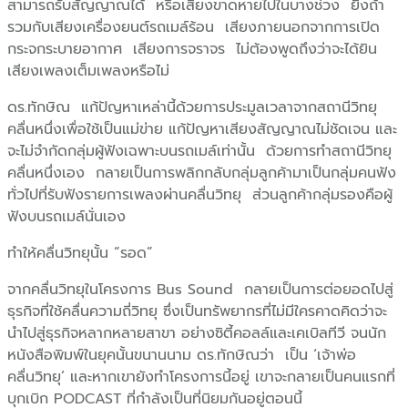
สามารถรับสัญญาณได้ หรือเสียงขาดหายไปในบางช่วง ยิ่งถ้า
รวมกับเสียงเครื่องยนต์รถเมล์ร้อน เสียงภายนอกจากการเปิด
กระจกระบายอากาศ เสียงการจราจร ไม่ต้องพูดถึงว่าจะได้ยิน
เสียงเพลงเต็มเพลงหรือไม่
ดร.ทักษิณ แก้ปัญหาเหล่านี้ด้วยการประมูลเวลาจากสถานีวิทยุ
คลื่นหนึ่งเพื่อใช้เป็นแม่ข่าย แก้ปัญหาเสียงสัญญาณไม่ชัดเจน และ
จะไม่จำกัดกลุ่มผู้ฟังเฉพาะบนรถเมล์เท่านั้น ด้วยการทำสถานีวิทยุ
คลื่นหนึ่งเอง กลายเป็นการพลิกกลับกลุ่มลูกค้ามาเป็นกลุ่มคนฟัง
ทั่วไปที่รับฟังรายการเพลงผ่านคลื่นวิทยุ ส่วนลูกค้ากลุ่มรองคือผู้
ฟังบนรถเมล์นั่นเอง
ทำให้คลื่นวิทยุนั้น “รอด”
จากคลื่นวิทยุในโครงการ Bus Sound กลายเป็นการต่อยอดไปสู่
ธุรกิจที่ใช้คลื่นความถี่วิทยุ ซึ่งเป็นทรัพยากรที่ไม่มีใครคาดคิดว่าจะ
นำไปสู่ธุรกิจหลากหลายสาขา อย่างซิตี้คอลล์และเคเบิลทีวี จนนัก
หนังสือพิมพ์ในยุคนั้นขนานนาม ดร.ทักษิณว่า เป็น ‘เจ้าพ่อ
คลื่นวิทยุ’ และหากเขายังทำโครงการนี้อยู่ เขาจะกลายเป็นคนแรกที่
บุกเบิก PODCAST ที่กำลังเป็นที่นิยมกันอยู่ตอนนี้