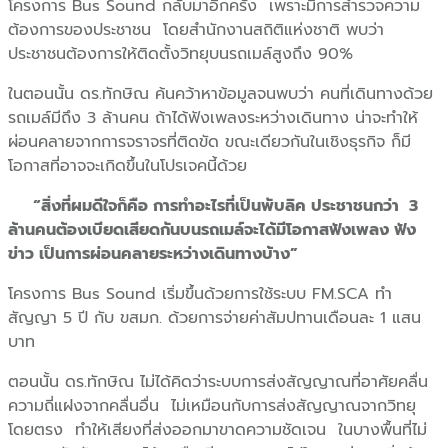
โครงการ Bus Sound กลับมาอีกครั้ง เพราะมีการสำรวจความ
ต้องการของประชาชน โดยสำนักงานสถิติแห่งชาติ พบว่า
ประชาชนต้องการให้ติดตั้งวิทยุบนรถเมล์สูงถึง 90%
ในตอนนั้น ดร.ทักษิณ ค้นคว้าหาข้อมูลจนพบว่า คนที่เดินทางด้วย
รถเมล์มีถึง 3 ล้านคน ถ้าได้ฟังเพลงระหว่างเดินทาง น่าจะทำให้
ผ่อนคลายจากการจราจรที่ติดขัด ขณะเดียวกันในเชิงธุรกิจ ก็มี
โอกาสที่อาจจะเกิดขึ้นในโปรเจคนี้ด้วย
“สิ่งที่ผมดีใจก็คือ การทำอะไรที่เป็นพับลิค ประชาชนกว่า 3
ล้านคนต้องเบียดเสียดกันบนรถเมล์จะได้มีโอกาสฟังเพลง ฟัง
ข่าว เป็นการผ่อนคลายระหว่างเดินทางบ้าง”
โครงการ Bus Sound เริ่มขึ้นด้วยการใช้ระบบ FM.SCA ทำ
สัญญา 5 ปี กับ ขสมก. ด้วยการจ่ายค่าสัมปทานเดือนละ 1 แสน
บาท
ตอนนั้น ดร.ทักษิณ ไม่ได้คิดว่าระบบการส่งสัญญาณที่อาศัยคลื่น
ความถี่แฝงจากคลื่นอื่น ไม่เหมือนกับการส่งสัญญาณจากวิทยุ
โดยตรง ทำให้เสียงที่ส่งออกมาขาดความชัดเจน ในบางพื้นที่ไม่