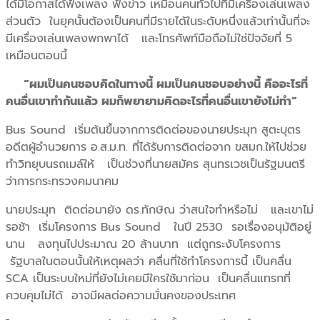
ได้มีโอกาสได้ฟังเพลง ฟังข่าว เหมือนคนทั่วไปที่มีเครื่องเล่นเพลง
ส่วนตัว ในยุคนั้นต้องเป็นคนที่มีรายได้ในระดับหนึ่งแล้วเท่านั้นที่จะ
มีเครื่องเล่นเพลงพกพาได้ และโทรศัพท์มือถือไม่ใช่ปัจจัยที่ 5
เหมือนตอนนี้
“ผมเป็นคนชอบคิดในทางนี้ ผมเป็นคนชอบอย่างนี้ คืออะไรที่
คนอื่นเขาทำกันแล้ว ผมก็พยายามคิดอะไรที่คนอื่นเขายังไม่ทำ”
Bus Sound เริ่มต้นขึ้นจากการติดต่อของนายประมุท สูตะบุตร
อดีตผู้อำนวยการ อ.ส.ม.ท. ที่ได้รับการติดต่อจาก ขสมก.ให้ไปช่วย
ทำวิทยุบนรถเมล์ให้ เป็นช่วงที่นายสมัคร สุนทรเวชเป็นรัฐมนตรี
ว่าการกระทรวงคมนาคม
นายประมุท ติดต่อมายัง ดร.ทักษิณ ว่าสนใจทำหรือไม่ และเขาไม่
รอช้า เริ่มโครงการ Bus Sound ในปี 2530 รอเรื่องอนุมัติอยู่
นาน ลงทุนไปประมาณ 20 ล้านบาท แต่ถูกระงับโครงการ
รัฐบาลในตอนนั้นให้เหตุผลว่า คลื่นที่ใช้ทำโครงการนี้ เป็นคลื่น
SCA เป็นระบบใหม่ที่ยังไม่เคยมีใครใช้มาก่อน เป็นคลื่นแทรกที่
ควบคุมไม่ได้ อาจมีผลต่อความมั่นคงของประเทศ