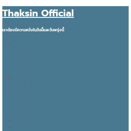
Thaksin Official
เราต้องมีความหวังในวันนี้และวันพรุ่งนี้
IDEAS FOR THE FUTURE
INNOVATION
KNOWLEDGE
BUSINESS
POLITICAL VIEW
THAKSIN FACTS
VISION
LEADER
BUSINESS
LIFE
TONY TALK X CARE คิดเคลื่อนไทย