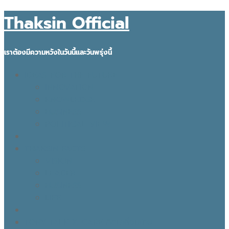
Thaksin Official
เราต้องมีความหวังในวันนี้และวันพรุ่งนี้
IDEAS FOR THE FUTURE
INNOVATION
KNOWLEDGE
BUSINESS
POLITICAL VIEW
THAKSIN FACTS
VISION
LEADER
BUSINESS
LIFE
TONY TALK X CARE คิดเคลื่อนไทย