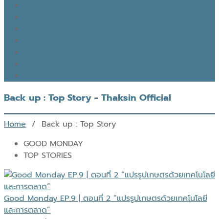
GOOD MONDAY
THAKSIN’S JOURNEY
THOUGHTS OF THE DAY
EYES ON THE SKY, FEET ON THE GROUND
READ THAKSIN
THAKSIN BOOK
Back up : Top Story - Thaksin Official
Home
/ Back up : Top Story
GOOD MONDAY
TOP STORIES
Good Monday EP.9 | ตอนที่ 2 “แปรรูปเกษตรด้วยเทคโนโลยี
และการตลาด”