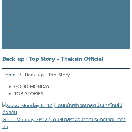
GOOD MONDAY
THAKSIN’S JOURNEY
THOUGHTS OF THE DAY
EYES ON THE SKY, FEET ON THE GROUND
READ THAKSIN
THAKSIN BOOK
Back up : Top Story - Thaksin Official
Home
/ Back up : Top Story
GOOD MONDAY
TOP STORIES
Good Monday EP.12 | เดินหน้าสร้างอนาคตประเทศไทยไปด้วย
กัน