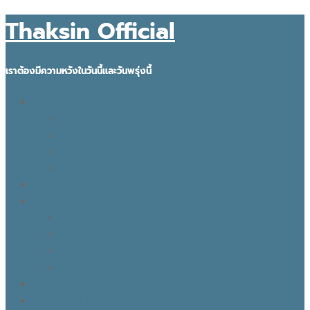
Thaksin Official
เราต้องมีความหวังในวันนี้และวันพรุ่งนี้
IDEAS FOR THE FUTURE
INNOVATION
KNOWLEDGE
BUSINESS
POLITICAL VIEW
THAKSIN FACTS
VISION
LEADER
BUSINESS
LIFE
TONY TALK X CARE คิดเคลื่อนไทย