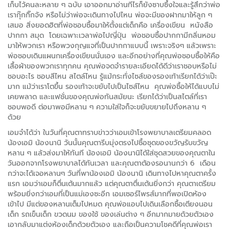
เก็บไว้คนละหลาย ๆ ฉบับ เอาออกมาอ่านทีไรก็ยังซาบซึ้งใจและรู้สึกว่าพ่อ
เรากุ๊กกิ๊กจัง หรือไม่ว่าพ่อจะเดินทางไปไหน พ่อจะมีของฝากมาให้ลูก ๆ
เสมอ สิ่งยอดฮิตที่พ่อชอบซื้อมาให้ตั้งแต่เด็กคือ เครื่องเขียน หนังสือ
ปากกา สมุด โดยเฉพาะเวลาพ่อไปญี่ปุ่น พ่อชอบซื้อปากกามีกลิ่นหอม
มาให้พวกเรา หรือพวงกุญแจที่เป็นปากกาแบบนี้ เพราะจริงๆ แล้วเพราะ
พ่อชอบเดินแผนกเครื่องเขียนนั่นเอง
และอีกอย่างที่คุณพ่อชอบซื้อให้คือ
เสื้อผ้าของพวกเราทุกคน คุณพ่อจดจำรายละเอียดได้ดีว่าเราชอบหรือไม่
ชอบอะไร ชอบสีไหน สไตล์ไหน รู้แม้กระทั่งไซส์ของรองเท้าเรียกได้ว่าเป๊ะ
มาก แม้ว่าเราโตขึ้น รองเท้าจะขยับไปเป็นไซส์ไหน คุณพ่อซื้อให้ได้แบบไม่
เคยพลาด และแฟชั่นของคุณพ่อทันสมัยนะ เรียกได้ว่าเป็นสไตล์ที่เรา
ชอบพอดี ต่อมาพอมีหลาน ๆ ความใส่ใจก็จะขยับขยายไปถึงหลาน ๆ
ด้วย
เอมจำได้ว่า ในวันที่คุณตาทราบข่าวว่าเอมเข้าโรงพยาบาลเตรียมคลอด
น้องเอมิ น้องนานิ วันนั้นคุณตารีบมุ่งตรงไปซื้อชุดของขวัญรับขวัญ
หลาน ๆ แล้วส่งมาให้ทันที น้องเอมิ น้องนานิได้ใส่ชุดสวยของคุณตาใน
วันออกจากโรงพยาบาลได้ทันเวลา และคุณตาต้องรอนานกว่า 6 เดือน
กว่าจะได้เจอหลานๆ วันที่พาน้องเอมิ น้องนานิ เดินทางไปหาคุณตาครั้ง
แรก เอมว่าเอมก็ตื่นเต้นมากแล้ว แต่คุณตาตื่นเต้นยิ่งกว่า คุณตาเตรียม
พร้อมยิ่งกว่าเอมที่เป็นแม่เองซะอีก เอมเซอร์ไพรส์มากที่พอเปิดห้อง
เข้าไป มีแต่ของหลานเต็มไปหมด คุณพ่อแอบไปเดินเลือกซื้อเตียงนอน
เด็ก รถเข็นเด็ก ขวดนม ของใช้ ของเล่นต่าง ๆ อีกมากมายด้วยตัวเอง
เอากลับมาแต่งห้องเด็กด้วยตัวเอง และถือเป็นความโชคดีที่คุณพ่อเรา