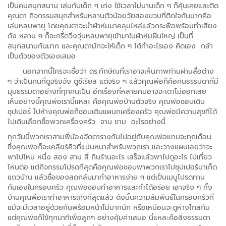
เป็นคนสนุกสนาน เล่นกับเด็ก ๆ เก่ง ใช้เวลาไม่นานเด็ก ๆ ก็คุ้นเคยและติด
คุณตา กิจกรรมสนุกสำหรับหลานตัวน้อยวัยสองขวบที่ติดใจกันมากคือ
เล่นหลบพายุ โดยคุณตาจะนำผ้าห่มมาคลุมไหล่แล้วกระพือพร้อมทำเสียง
ดัง หลาน ๆ ก็จะกรี้ดวิ่งวุ่นหลบพายุเข้ามาในผ้าห่มผืนใหญ่ เป็นที่
สนุกสนานกันมาก และคุณตามักจะให้เด็ก ๆ ได้ทำอะไรเอง คิดเอง กล้า
เป็นตัวของตัวเองเสมอ
นอกจากนี้ใครจะเชื่อว่า ดร.ทักษิณที่เราอาจเห็นภาพท่านผ่านสื่อต่าง
ๆ ว่าเป็นคนที่ดูจริงจัง ดูซีเรียส แต่จริง ๆ แล้วคุณพ่อก็คือคนธรรมดาที่มี
มุมธรรมดาอย่างที่ทุกคนเป็น อีกเรื่องที่หลายคนอาจจะเดาไม่ออกเลย
เห็นอย่างนี้คุณพ่อเรานี้แหละ คือคุณพ่อบ้านตัวจริง คุณพ่อชอบเดิน
ซุปเปอร์ ไปห้างคุณพ่อก็ชอบเดินแผนกเครื่องครัว คุณพ่อมีความสุขที่ได้
ไปเดินเลือกซื้อพวกเครื่องครัว จาน ชาม อะไรอย่างนี้
ทุกวันนี้พวกเราสามพี่น้องจัดตารางกันไปอยู่กับคุณพ่อแทบจะทุกเดือน
ซึ่งคุณพ่อก็จะเคลียร์คิวที่แน่นหนาสำหรับพวกเรา และวางแผนเลยว่าจะ
พาไปไหน หนึ่ง สอง สาม สี่ กินร้านอะไร เสร็จแล้วพาไปดูอะไร ไปเที่ยว
ไหนต่อ แต่กิจกรรมโปรดที่สุดคือคุณพ่อชอบพาพวกเราไปซุปเปอร์มาเก็ต
แถวบ้าน แล้วซื้อของสดกลับมาทำอาหารง่าย ๆ แต่เป็นเมนูโปรดทาน
กันเองในครอบครัว คุณพ่อชอบทำอาหารและทำได้อร่อย เอาจริง ๆ ทั้ง
บ้านคุณพ่อเราทำอาหารเก่งที่สุดแล้ว ดังนั้นความสัมพันธ์ในครอบครัวที่
แม้จะมีเวลาอยู่ด้วยกันพร้อมหน้าไม่มากนัก หรือเหมือนจะดูห่างไกลกัน
แต่คุณพ่อก็ใช้ทุกนาทีเพื่อลูกๆ อย่างคุ้มค่าเสมอ นี่แหละคือสิ่งธรรมดา