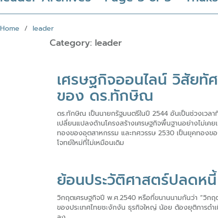
Home
/
leader
Category:
leader
Posts navigation
เศรษฐกิจออนไลน์ วิสัยทัศ
ของ ดร.ทักษิณ
ดร.ทักษิณ เป็นนายกรัฐมนตรีในปี 2544 อันเป็นช่วงเวลา
เปลี่ยนแปลงด้านโครงสร้างเศรษฐกิจพื้นฐานอย่างไม่เคย
ทองของอุตสาหกรรม และทศวรรษ 2530 เป็นยุคทองของทุ
โจทย์ใหม่ที่ไม่เหมือนเดิม
ย้อนประวัติศาสตร์ปลดหนี
วิกฤตเศรษฐกิจปี พ.ศ.2540 หรือที่ขนานนามกันว่า “วิกฤตต
ของประเทศไทยชะงักงัน ธุรกิจใหญ่ น้อย ต้องยุติการดำ
ลง…