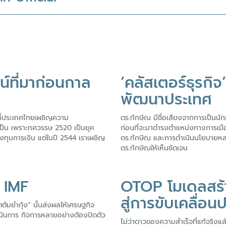
น์ที่มาก่อนกาล
‘คลัสเตอร์ธุรกิ
พัฒนาประเทศ
ที่ประเทศไทยเผชิญความ
ดร.ทักษิณ มีชื่อเสียงจากการเป็นนั
เป็น เพราะทศวรรษ 2520 เป็นยุค
ก่อนที่จะมาดำรงตำแหน่งทางการเมื
นการเงิน แต่ในปี 2544 เราเผชิญ
ดร.ทักษิณ และการดำเนินนโยบายหล
ดร.ทักษิณให้เห็นชัดเจน
้ IMF
OTOP โมเดลสร้
สู่การขับเคลื่อน
้มยำกุ้ง” นั้นส่งผลให้เศรษฐกิจ
เนินการ กิจการหลายอย่างต้องปิดตัว
ไม่ว่าดาวของความสำเร็จที่แท้จริงแ