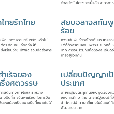
ตัวอย่างในโครงการนี้แล้ว จากรากห
ไทยรักไทย
สยบจลาจลกัมพูช
ร้อย
เพื่อแสดงความขรึมขลัง หรือไม่
ความสัมพันธ์ของไทยกับประเทศรอบข้า
ดร.ทักษิณ เลือกที่จะให้
แต่ก็ต้องรอบคอบ เพราะประเทศก็เหม
 ซึ่งเรียบง่าย มีพลัง รวมทั้งสื่อสาร
มาก การอยู่ร่วมกันจึงต้องละเอียด
การอยู่ร่วมกัน
สำเร็จของ
เปลี่ยนปัญญาเป
รึ่งศตวรรษ
ประเทศ
อการเดินทางภายในและระหว่าง
นายกรัฐมนตรีทุกคนชอบพูดเรื่องค
สนามบินที่การบินพลเรือนกับการบิน
ของการศึกษาไทย นายกรัฐมนตรีที่เห
ให้ดอนเมืองเป็นสนามบินที่ขยายไม่ได้
สำคัญแต่ปาก และที่แทบไม่มีเลยก็ค
พัฒนาประเทศ