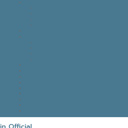
IDEAS FOR THE FUTURE
INNOVATION
KNOWLEDGE
BUSINESS
POLITICAL VIEW
THAKSIN FACTS
VISION
LEADER
BUSINESS
LIFE
TONY TALK X CARE คิดเคลื่อนไทย
GOOD MONDAY
THAKSIN’S JOURNEY
THOUGHTS OF THE DAY
EYES ON THE SKY, FEET ON THE GROUND
READ THAKSIN
THAKSIN BOOK
n Official