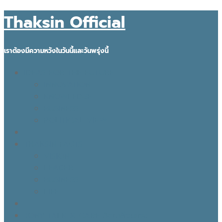
Thaksin Official
เราต้องมีความหวังในวันนี้และวันพรุ่งนี้
IDEAS FOR THE FUTURE
INNOVATION
KNOWLEDGE
BUSINESS
POLITICAL VIEW
THAKSIN FACTS
VISION
LEADER
BUSINESS
LIFE
TONY TALK X CARE คิดเคลื่อนไทย