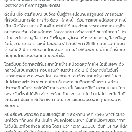
เจรจาต่างๆ ทั้งภาครัฐและเอกชน
ดังนั้น เมื่อ ดร.ทักษิณ ชินวัตร ขึ้นสู่ตำแหน่งนายกรัฐมนตรี ภารกิจแรก
ที่เร่งดำเนินการคือ การที่จะต้อง “ล้างหนี้” ด้วยการแยกหนี้ดีออกจากหนี้
เสีย เพื่อให้ระบบการเงินเคลื่อนต่อไปได้ และด้วยมาตรการทางเศรษฐกิจ
อย่างรอบด้าน ด้วยหลักการ “ลดรายจ่าย สร้างรายได้ ขยายโอกาส” มุ่ง
เน้นกระตุ้นเศรษฐกิจจากระดับพื้นฐาน สู่โครงสร้างระบบเศรษฐกิจระดับสูง
ในที่สุดก็สามารถชำระหนี้ ไอเอ็มเอฟ ได้ในปี พ.ศ.2546 ก่อนครบกำหนด
ชำระถึง 2 ปี ทำให้ประเทศไทยพ้นจากภาวะใกล้ล้มละลาย นำศักดิ์ศรีกลับ
คืนสู่คนไทยและประเทศไทยจนสำเร็จ
โดยวันประวัติศาสตร์ที่ประเทศไทยชำระหนี้งวดสุดท้ายให้ ไอเอ็มเอฟ ดัง
กล่าวนั้นเป็นการชำระก่อนครบกำหนดชำระถึง 2 ปี ซึ่งเกิดขึ้นในวันที่
31กรกฎาคม พ.ศ.2546 โดย ดร.ทักษิณ ชินวัตร นายกรัฐมนตรี ในขณะ
นั้นได้แถลงต่อประชาชนคนไทย ชี้แจงรายละเอียดทุกขึ้นตอน พร้อม
ประกาศยืนยันว่า ขอให้พี่น้องประชาชนมั่นใจและภูมิใจในความเป็นคนไทย
เพราะวันนี้เราไม่มีพันธะใดๆ พร้อมกับประกาศว่า ในก้าวต่อไป จะเป็นสิ่งที่
จะต้องทำประเทศให้เข้มแข็ง ท่ามกลางกระแสตอบรับจากทุกฝ่ายอย่าง
ล้นหลาม
หนังสือพิมพ์ข่าวสด ฉบับเช้าตรู่วันที่ 1 สิงหาคม พ.ศ.2546 พาดหัวข่าว
เอาไว้ว่า “ทักษิณ ลั่น เป็นไท พ้นอกไอเอ็มเอฟ” บันทึกเนื้อหาบรรยากาศ
ในวันนั้นเอาไว้อย่างละเอียด โดยระบุว่า “เวลา 20.30น. วันที่ 31 ก.ค.ที่ตึก