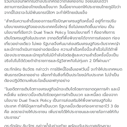
รวมกับเงินที่ฝากในต่างประเทศถือว่าใกล้เคียงกัน จึงยืนยันได้ว่า
สถานการณ์ของไทยเข้มแข็งมาก วันนี้อยากบอกให้ประชาชนไทยภูมิใจว่า
จากนี้ไปเราจะไม่มีพันธกรณีใดๆ จะทำให้ไทยเข้มแข็ง
“สำหรับความสำเร็จของการแก้ไขปัญหาเศรษฐกิจครั้งนี้ อยู่ที่การปรับ
นโยบายเศรษฐกิจของประเทศครั้งใหญ่ ซึ่งไม่เคยเกิดขึ้นมาก่อน เป็น
นโยบายที่เรียกว่า Dual Track Policy โดยนโยบายที่ 1 คืออาศัยการ
เติบโตเศรษฐกิจในประเทศ จากอดีตที่พึ่งพิงรายได้จากการส่งออก ท่อง
เที่ยวอย่างเดียว ไม่พอ รัฐบาลจึงหันมาส่งเสริมเศรษฐกิจระดับรากหญ้า
และมีการดำเนินการอย่างต่อเนื่อง ความสำเร็จครั้งนี้จะสำเร็จไม่ได้ถ้าพี่
น้องประขาชนและนักธุรกิจไม่มีกำลังใจต่อสู้และความสำเร็จครั้งนี้จะเป็น
จริงไปไม่ได้ด้วยถ้าข้าราชการและรัฐวิสาหกิจไม่ทุ่มเท 2 ปีที่ผ่านมา”
ดร.ทักษิณ ชินวัตร กล่าวว่า การใช้หนี้ไอเอ็มเอฟวันนี้ จะทำให้ประเทศหมด
พันธกรณีหลายอย่าง เลือกทำในสิ่งที่เป็นประโยชน์กับประเทศ ไม่จำเป็น
ต้องปฏิบัติตามพันธะไอเอ็มเอฟทุกอย่าง
“ในอดีตการเติบโตทางเศรษฐกิจมักจะเติบโตโดยการขาดดุลการค้า และมี
หนี้เพิ่ม แต่คราวนี้จะเติบโตโดยดุลการค้าเป็นบวก และหนี้ลด เนื่องจาก
นโยบาย Dual Track Policy เป็นการส่งเสริมให้พึ่งพาเศรษฐกิจใน
ประเทศ ทำให้มีดุลการค้าเป็นบวก รัฐบาลนี้จะต้องท่องคาถาเอาไว้ 3 ข้อ
คือ ลดรายจ่ายให้ประชาชน เพิ่มรายได้ให้ประชาชนและขยายโอกาสให้กับ
ประชาชน”
ดร.ทักษิณ ชินวัตร กล่าวย้ำในช่วงท้าย พร้อมกับประกาศเชิญชวน