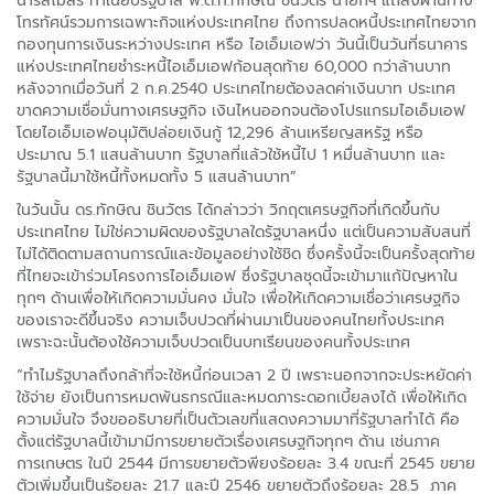
นารีสโมสร ทำเนียบรัฐบาล พ.ต.ท.ทักษิณ ชินวัตร นายกฯ แถลงผ่านทาง
โทรทัศน์รวมการเฉพาะกิจแห่งประเทศไทย ถึงการปลดหนี้ประเทศไทยจาก
กองทุนการเงินระหว่างประเทศ หรือ ไอเอ็มเอฟว่า วันนี้เป็นวันที่ธนาคาร
แห่งประเทศไทยชำระหนี้ไอเอ็มเอฟก้อนสุดท้าย 60,000 กว่าล้านบาท
หลังจากเมื่อวันที่ 2 ก.ค.2540 ประเทศไทยต้องลดค่าเงินบาท ประเทศ
ขาดความเชื่อมั่นทางเศรษฐกิจ เงินไหนออกจนต้องโปรแกรมไอเอ็มเอฟ
โดยไอเอ็มเอฟอนุมัติปล่อยเงินกู้ 12,296 ล้านเหรียญสหรัฐ หรือ
ประมาณ 5.1 แสนล้านบาท รัฐบาลที่แล้วใช้หนี้ไป 1 หมื่นล้านบาท และ
รัฐบาลนี้มาใช้หนี้ทั้งหมดทั้ง 5 แสนล้านบาท”
ในวันนั้น ดร.ทักษิณ ชินวัตร ได้กล่าวว่า วิกฤตเศรษฐกิจที่เกิดขึ้นกับ
ประเทศไทย ไม่ใช่ความผิดของรัฐบาลใดรัฐบาลหนึ่ง แต่เป็นความสับสนที่
ไม่ได้ติดตามสถานการณ์และข้อมูลอย่างใช้ชิด ซึ่งครั้งนี้จะเป็นครั้งสุดท้าย
ที่ไทยจะเข้าร่วมโครงการไอเอ็มเอฟ ซึ่งรัฐบาลชุดนี้จะเข้ามาแก้ปัญหาใน
ทุกๆ ด้านเพื่อให้เกิดความมั่นคง มั่นใจ เพื่อให้เกิดความเชื่อว่าเศรษฐกิจ
ของเราจะดีขึ้นจริง ความเจ็บปวดที่ผ่านมาเป็นของคนไทยทั้งประเทศ
เพราะฉะนั้นต้องใช้ความเจ็บปวดเป็นบทเรียนของคนทั้งประเทศ
“ทำไมรัฐบาลถึงกล้าที่จะใช้หนี้ก่อนเวลา 2 ปี เพราะนอกจากจะประหยัดค่า
ใช้จ่าย ยังเป็นการหมดพันธกรณีและหมดภาระดอกเบี้ยลงได้ เพื่อให้เกิด
ความมั่นใจ จึงขออธิบายที่เป็นตัวเลขที่แสดงความมาที่รัฐบาลทำได้ คือ
ตั้งแต่รัฐบาลนี้เข้ามามีการขยายตัวเรื่องเศรษฐกิจทุกๆ ด้าน เช่นภาค
การเกษตร ในปี 2544 มีการขยายตัวพียงร้อยละ 3.4 ขณะที่ 2545 ขยาย
ตัวเพิ่มขึ้นเป็นร้อยละ 21.7 และปี 2546 ขยายตัวถึงร้อยละ 28.5 ภาค