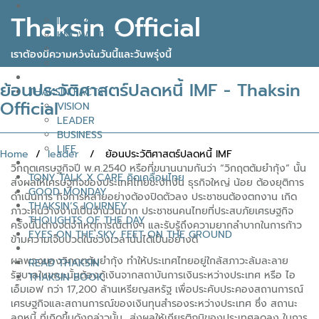
IDEAS FOR THE FUTURE
Thaksin Official
INNOVATION
KNOWLEDGE
BUSINESS
เราต้องมีความหวังในวันนี้และวันพรุ่งนี้
POLITICAL VIEW
ย้อนประวัติศาสตร์ปลดหนี้ IMF - Thaksin
THAKSIN FACTS
Official
VISION
LEADER
BUSINESS
LIFE
Home
/
leader
/ ย้อนประวัติศาสตร์ปลดหนี้ IMF
วิกฤตเศรษฐกิจปี พ.ศ.2540 หรือที่ขนานนามกันว่า “วิกฤตต้มยำกุ้ง” นั้น
TONY TALK X CARE คิดเคลื่อนไทย
ส่งผลให้เศรษฐกิจของประเทศไทยชะงักงัน ธุรกิจใหญ่ น้อย ต้องยุติการ
GOOD MONDAY
ดำเนินการ กิจการหลายอย่างต้องปิดตัวลง ประชาชนต้องตกงาน เกิด
THAKSIN’S JOURNEY
ภาวะคนว่างงานเป็นจำนวนมาก ประชาชนคนไทยที่ประสบภัยเศรษฐกิจ
THOUGHTS OF THE DAY
ครั้งนั้นต่างจดจำเหตุการณ์ต่างๆ และรับรู้ถึงความยากลำบากในการก้าว
EYES ON THE SKY, FEET ON THE GROUND
ข้ามความเจ็บปวดในช่วงเวลานั้นได้เป็นอย่างดี
ผลพวงของวิกฤตต้มยำกุ้ง ทำให้ประเทศไทยอยู่ใกล้สภาวะล้มละลาย
READ THAKSIN
รัฐบาลในขณะนั้นต้องกู้เงินจากสถาบันการเงินระหว่างประเทศ หรือ ไอ
THAKSIN BOOK
เอ็มเอฟ กว่า 17,200 ล้านเหรียญสหรัฐ เพื่อประคับประคองสถานการณ์
เศรษฐกิจและสถานการณ์ของเงินทุนสำรองระหว่างประเทศ ซึ่ง สถานะ
ลูกหนี้ ที่เกิดขึ้นดังกล่าวนั้น ส่งผลให้เกียรติภูมิของประเทศลดลง ในการ