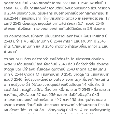
อุตสาหกรรมในปี 2545 ขยายตัวร้อยละ 55.9 และปี 2546 เพิ่มขึ้นเป็น
ร้อยละ 66.6 เป็นการแสดงถึงความต่อเนื่องของเศรษฐกิจ ส่วนการออก
ปี 2544 เศรษฐกิจไทยได้รับผลกระทบอย่างมากเนื่องจากสถานการณ์ 11
ก.ย.2544 ที่สหรัฐอเมริกา ทำให้เศรษฐกิจหดตัวลง เหลือเพียงร้อยละ 1.7
และปี 2545 ตั้งแต่รัฐบาลชุดนี้เข้ามาก็โตได้ ร้อยละ 5.7 ส่วนปี 2546
เพียงแค่ครึ่งปีแรก การส่งออกของไทยก็โตได้ถึงร้อยละ 5.9 ส่วนผล
ประกอบการของบริษัทจดทะเบียนในตลาดหลักทรัพย์แห่งประเทศไทย ปี
2543 มีกำไร 4.5 หมื่นล้านบาท ปี 2544 กำไร 1 แสนล้านบาท ปี 2545
กำไร 1.7แสนล้านบาท และปี 2546 คาดว่าจะกำไรเพิ่มขึ้นมากกว่า 2 แสน
ล้านบาท”
ดร.ทักษิณ ชินวัตร กล่าวอีกว่า รายได้ต่อครัวเรือนมีการขยับต่อเนื่อง
เพียง 9 เดือนแรกปีนี้ ใกล้เคียงกับปี 2543 ทั้งปี ซึ่งถือว่าดีขึ้น ส่วนการ
ขาดดุล ขณะนี้กำลังจะสิ้นสุดลง ดูได้จากปี 2543 ขาดดุล 1.2 แสนล้าน
บาท ปี 2544 ขาดดุล 1.1 แสนล้านบาท ปี 2545 ขาดดุล 1.2 แสนล้านบาท
ส่วนปี 2546 ทั้งปีรัฐบาลตั้งเป้าวางนโยบายจะขาดดุลเพิ่มอีก1.7แสนล้าน
บาท แต่รัฐบาลนี้ทำให้ตัวเลขขาดดุลเปลี่ยนเป็นเกินดุล 1.4 หมื่นล้าน มี
แนวโน้มว่าเศรษฐกิจจะดีต่อเนื่อง จากหนี้สาธารณะ ปี 2545 หนี้สาธารณะ
ของไทยสูงถึงร้อยละ 57 ของจีดีพี และจากต้นปีถึงปัจจุบัน มีหนี้
สาธารณะลดลงเหลือเพียงร้อยละ 49.7 ของจีดีพี ส่วนทุนสำรองของ
ประเทศ หากจะเทียบกับเงินฝากของธนาคารพาณิชย์ต่างประเทศ ปัจจุบัน
เงินสำรองมีถึง 38 พันล้านเหรียญสหรัฐ มีหนี้ 58 พันล้านเหรียญสหรัฐ