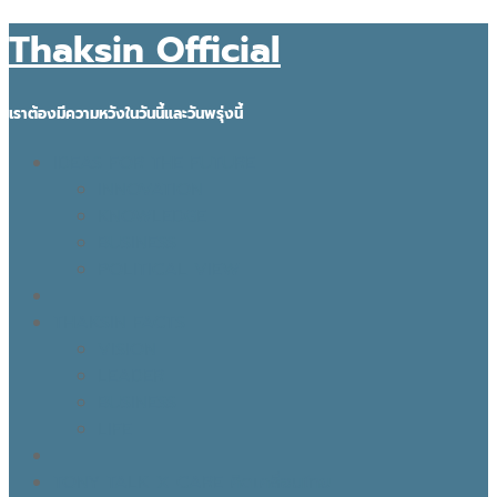
Thaksin Official
เราต้องมีความหวังในวันนี้และวันพรุ่งนี้
IDEAS FOR THE FUTURE
INNOVATION
KNOWLEDGE
BUSINESS
POLITICAL VIEW
THAKSIN FACTS
VISION
LEADER
BUSINESS
LIFE
TONY TALK X CARE คิดเคลื่อนไทย