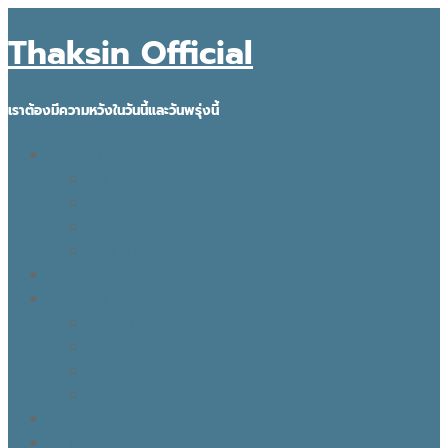
Thaksin Official
เราต้องมีความหวังในวันนี้และวันพรุ่งนี้
IDEAS FOR THE FUTURE
INNOVATION
KNOWLEDGE
BUSINESS
POLITICAL VIEW
THAKSIN FACTS
VISION
LEADER
BUSINESS
LIFE
TONY TALK X CARE คิดเคลื่อนไทย