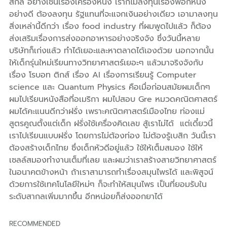
สกิล อย่างเช่นเรื่องเครื่องหนัง เราก็ไม่ลงทุนเรื่องฟอกหนัง
อย่างดี ต้องลงทุน รัฐแทนที่จะแจกเงินอย่างเดียว เอามาลงทุน
สิ่งเหล่านี้ดีกว่า เรื่อง food industry ที่ผมพูดไปแล้ว ก็ต้อง
ส่งเสริมเรื่องการส่งออกอาหารอย่างจริงจัง ซึ่งวันนี้หลาย
บริษัทก็เก่งแล้ว ทำได้เยอะและหาตลาดได้เองด้วย นอกจากนั้น
ให้เด็กรุ่นใหม่เรียนทางวิทยาศาสตร์เยอะๆ แล้วมาจริงจังกับ
เรื่อง โรบอท ติกส์ เรื่อง AI เรื่องการเรียนรู้ Computer
science และ Quantum Physics คือเมื่อก่อนสมัยผมเด็กๆ
ผมไปเรียนหนังสือที่อเมริกา ผมไปสอบ Gre หมวดคณิตศาสตร์
ผมได้คะแนนดีกว่าฝรั่ง เพราะคณิตศาสตร์เมืองไทย ท่องแม่
สูตรคูณตั้งแต่เด็ก ฝรั่งใช้เครื่องคิดเลข สู้เราไม่ได้ แต่เดี๋ยวนี้
เราไปเรียนแบบฝรั่ง โดยการไม่ต้องท่อง ไม่ต้องรู้เบสิก วันนี้เรา
ต้องสร้างเด็กไทย ซึ่งเด็กหัวดีอยู่แล้ว ใช้ให้เต็มสมอง ใช้ให้
เซลล์สมองทำงานเต็มที่เลย และผมว่าเราสร้างสายวิทยาศาสตร์
ในอนาคตข้างหน้า ถ้าเราสามารถทำเรื่องสมุนไพรได้ และพิสูจน์
ด้วยการใช้เทคโนโลยีใหม่ๆ ก็จะทำให้สมุนไพร เป็นที่ยอมรับใน
ระดับสากลเพิ่มมากขึ้น อีกหน่อยก็ส่งออกยาได้
RECOMMENDED