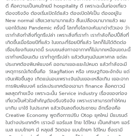
ดี คือความเป็นคนไทยมี hospitality ดี เพราะฉะนั้นท่องเที่ยว
ต้องจริงจัง ต้องเริ่มเปิดได้แล้ว ต้องเปิดให้เป็น ต้องอยู่ใน
New normal เสียเวลามามากแล้ว สิ้นเปลืองมามากแล้ว ผม
บอกได้เลย Pandemic ครั้งนี้ โลกทั้งโลกจะหันมาด่าตัวเอง ว่า
เรากำลังทำสิ่งที่ถูกรึเปล่า เพราะสิ่งที่เราทำ เรากำลังก็อปปี้สิ่งที่
เกิดขึ้นเมื่อร้อยปีที่แล้ว ในขณะที่ร้อยปีที่แล้ว โลกก็ไม่ได้ติดต่อ
เชื่อมโยงกันขนาดนี้ ระบบขนส่งทางอากาศก็ไม่มากเหมือนขณะนี้
เราทำเหมือนเดิม เราทำถูกรึเปล่า แล้วต้นทุนมันมหาศาล แต่ละ
ประเทศต้องพิมพ์แบงค์ ออกมาเยอะแยะไปหมด แล้วกำลังจะมี
เหตุการณ์เกิดขึ้นคือ Stagflation หรือ เศรษฐกิจชะงักงัน แต่
เงินเฟ้อขึ้นสูง เกิดแน่นอนเพราะเงินมันเยอะเหลือเกิน เยอะจาก
การพิมพ์แบงค์ แต่ละประเทศต้องเอามา finance ล็อคดาวน์
ผลสุดท้ายเจ๊ง เพราะฉะนั้น Service industry เรื่องของท่อง
เที่ยวเป็นหัวใจสำคัญต้องรีบจริงจัง เพราะเราสามารถทำให้คน
มากิน มาใช้ ในประเทศ แล้วเงินลงถึงประชาชน อีกเรื่องคือ
Creative Economy พูดถึงการปรับ Otop ยุคใหม่ มีแบรนด์
ในต่างประเทศดีๆ เราจะมี แอร์เมส ไทย ได้ไหม เป็นคล้ายๆ แอร์
เมส แบบไทยๆ มี หลุยส์ วิตตอง แบบไทยๆ ได้ไหม ซึ่งเรามี