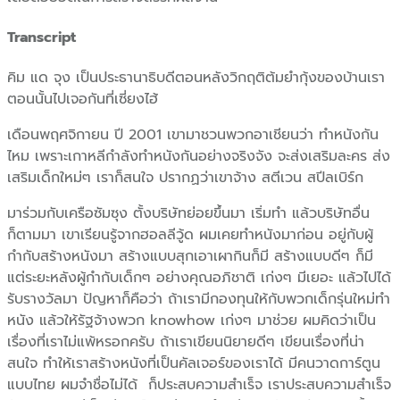
Transcript
คิม แด จุง เป็นประธานาธิบดีตอนหลังวิกฤติต้มยำกุ้งของบ้านเรา
ตอนนั้นไปเจอกันที่เซี่ยงไฮ้
เดือนพฤศจิกายน ปี 2001 เขามาชวนพวกอาเชียนว่า ทำหนังกัน
ไหม เพราะเกาหลีกำลังทำหนังกันอย่างจริงจัง จะส่งเสริมละคร ส่ง
เสริมเด็กใหม่ๆ เราก็สนใจ ปรากฏว่าเขาจ้าง สตีเวน สปีลเบิร์ก
มาร่วมกับเครือซัมซุง ตั้งบริษัทย่อยขึ้นมา เริ่มทำ แล้วบริษัทอื่น
ก็ตามมา เขาเรียนรู้จากฮอลลีวู้ด ผมเคยทำหนังมาก่อน อยู่กับผู้
กำกับสร้างหนังมา สร้างแบบสุกเอาเผากินก็มี สร้างแบบดีๆ ก็มี
แต่ระยะหลังผู้กำกับเด็กๆ อย่างคุณอภิชาติ เก่งๆ มีเยอะ แล้วไปได้
รับรางวัลมา ปัญหาก็คือว่า ถ้าเรามีกองทุนให้กับพวกเด็กรุ่นใหม่ทำ
หนัง แล้วให้รัฐจ้างพวก knowhow เก่งๆ มาช่วย ผมคิดว่าเป็น
เรื่องที่เราไม่แพ้หรอกครับ ถ้าเราเขียนนิยายดีๆ เขียนเรื่องที่น่า
สนใจ ทำให้เราสร้างหนังที่เป็นคัลเจอร์ของเราได้ มีคนวาดการ์ตูน
แบบไทย ผมจำชื่อไม่ได้ ก็ประสบความสำเร็จ เราประสบความสำเร็จ