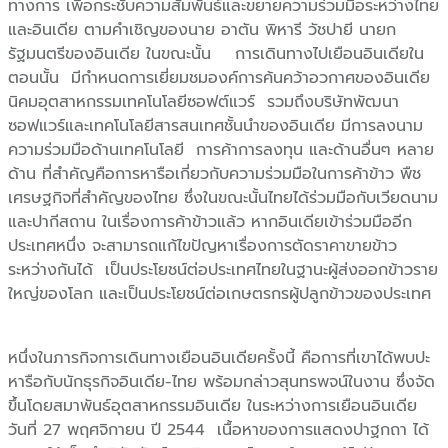
ทางการ เพื่อกระชับความสัมพันธ์และขยายความร่วมมือระหว่างไทย
และอินเดีย ตามคำเชิญของนาย อาตัน พิหารี วัชปายี นายก
รัฐมนตรีของอินเดีย ในขณะนั้น
การเดินทางไปเยือนอินเดียใน
ตอนนั้น มีกำหนดการเยี่ยมชมองค์การค้นคว้าอวกาศของอินเดีย
นิคมอุตสาหกรรมเทคโนโลยีซอฟต์แวร์ รวมถึงบริษัทพัฒนา
ซอฟแวร์และเทคโนโลยีสารสนเทศชั้นนำของอินเดีย มีการลงนาม
ความร่วมมือด้านเทคโนโลยี การค้าการลงทุน และด้านอื่นๆ หลาย
ด้าน ที่สำคัญคือการหารือเกี่ยวกับความร่วมมือในการค้าข้าว พืช
เศรษฐกิจที่สำคัญของไทย ซึ่งในขณะนั้นไทยได้ร่วมมือกับเวียดนาม
และปากีสถาน ในเรื่องการค้าข้าวแล้ว หากอินเดียเข้าร่วมมืออีก
ประเทศหนึ่ง จะสามารถแก้ไขปัญหาเรื่องการตัดราคาขายข้าว
ระหว่างกันได้ เป็นประโยชน์ต่อประเทศไทยในฐานะผู้ส่งออกข้าวราย
ใหญ่ของโลก และเป็นประโยชน์ต่อเกษตรกรผู้ปลูกข้าวของประเทศ
หนึ่งในภารกิจการเดินทางเยือนอินเดียครั้งนี้ คือการที่เขาได้พบปะ
หารือกับนักธุรกิจอินเดีย-ไทย พร้อมกล่าวสุนทรพจน์ในงาน ซึ่งจัด
ขึ้นโดยสมาพันธ์อุตสาหกรรมอินเดีย ในระหว่างการเยือนอินเดีย
วันที่ 27 พฤศจิกายน ปี 2544
เนื้อหาของการแสดงปาฐกถา ได้