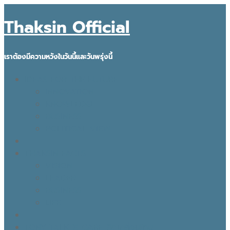
Thaksin Official
เราต้องมีความหวังในวันนี้และวันพรุ่งนี้
IDEAS FOR THE FUTURE
INNOVATION
KNOWLEDGE
BUSINESS
POLITICAL VIEW
THAKSIN FACTS
VISION
LEADER
BUSINESS
LIFE
TONY TALK X CARE คิดเคลื่อนไทย