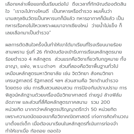
เลือกเหล่าเพื่อแยกชั้นเรียนต่อไป ถึงเวลาที่ทักษิณต้องตัดสิน
ใจ “เราจะไปทางไหนดี เป็นทหารหรือตำรวจ ผมเห็นว่า
นามสกุลชินวัตรเป็นทหารบกก็มีแล้ว ทหารอากาศก็มีแล้ว เป็น
ทหารเรือคงไม่ไหวเพราะผมมาจากเชียงใหม่ ว่ายน้ำไม่แข็ง ก็
เลยเลือกมาเป็นตำรวจ”
ผลการตัดสินใจครั้งนั้นทำให้เขาได้มาเรียนที่โรงเรียนนายร้อย
สามพราน รุ่นที่ 26
ทักษิณต้องเข้ารับการเรียนหลักสูตรนาย
ร้อยตำรวจ 4 หลักสูตร ส่วนแรกคือวิชาเกี่ยวกับกฎหมาย ทั้ง
อาญา, แพ่ง, พ.ร.บ.ต่างๆ ส่วนที่สองคือวิชาพื้นฐานทั่วไป
เหมือนหลักสูตรมหาวิทยาลัย เช่น จิตวิทยา สังคมวิทยา
เศรษฐศาสตร์ รัฐศาสตร์ ฯลฯ ส่วนสามคือ วิชาด้านตำรวจ
โดยตรง เช่น การสืบสวนสอบสวน การป้องกันปราบปราม การ
พิสูจน์หลักฐานด้วยเครื่องมือวิทยาศาสตร์ ถ่ายรูป ล้างฟิล์ม
อัดภาพ และส่วนที่สี่คือหลักสูตรภาคสนาม รวม 200
หน่วยกิต มากกว่าหลักสูตรปริญญาตรีกว่า 50 หน่วยกิต
เพราะความถนัดของเขาคือวิชาคณิตศาสตร์ เก่งการคิดคำนวณ
มาตั้งแต่เด็ก เมื่อต้องมาเรียนในหลักสูตรที่เน้นการท่องจำ
ทำให้เขาเบื่อ ท้อถอย ถอดใจ