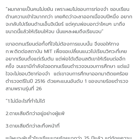
“ผมกลายเป็นคนไม่ขยัน เพราะผมไม่ชอบการท่องจำ ชอบเรียน
ด้านความเข้าใจมากกว่า เคยคิดว่าจะลาออกเมื่อจบปีหนึ่ง อยาก
จะกลับไปเรียนด้านเอ็นจิเนียร์ แต่คุณพ่อบอกว่าไหนๆ มาถึง
ขนาดนี้แล้วให้เรียนให้จบ นั่นแหละผมถึงเรียนจบ”
เขาอดทนเรียนต่อทั้งที่ใจไม่ต้องการแบบนั้น จึงขอให้ทาง
ก.พ.ติดต่อสถาบัน MIT เพื่อขอเปลี่ยนแนวไปเรียนวิศวะที่เคย
อยากเรียนตั้งแต่เริ่มต้น แต่พ่อได้เตือนสติเขาให้เรียนต่ออีก
ครั้ง จนเขามีกำลังใจอดทนเรียนตำรวจจนจบการศึกษา
แต่แม้
ใจจะไม่ชอบวิชาท่องจำ แต่เขาจบการศึกษาออกมาติดยศร้อย
ตำรวจตรีในปี 2516 ด้วยคะแนนอันดับ 1 ของนายร้อยตำรวจ
สามพรานรุ่นที่ 26
“1.ไม่มีอะไรที่ทำไม่ได้
2.ตายเสียดีกว่าอยู่อย่างผู้แพ้
3.ตายเสียดีกว่าละทิ้งหน้าที่
แม้ผมจะพ้นรั้วโรงเรียนนายร้อยมากว่า 25 ปีแล้ว แต่ถ้อยความ