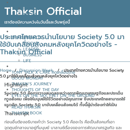
IDEAS FOR THE FUTURE
Thaksin Official
INNOVATION
KNOWLEDGE
BUSINESS
เราต้องมีความหวังในวันนี้และวันพรุ่งนี้
POLITICAL VIEW
ประเทศไทยควรนำนโยบาย Society 5.0 มา
THAKSIN FACTS
ใช้ขับเคลื่อนสังคมหลังยุคโควิดอย่างไร -
VISION
LEADER
Thaksin Official
BUSINESS
LIFE
Home
/
Discussion Week
/ ประเทศไทยควรนำนโยบาย Society
TONY TALK X CARE คิดเคลื่อนไทย
5.0 มาใช้ขับเคลื่อนสังคมหลังยุคโควิดอย่างไร
GOOD MONDAY
Highlight
THAKSIN’S JOURNEY
THOUGHTS OF THE DAY
Society 5.0 คือการวางสมดุลระหว่างการพัฒนาเศรษฐกิจและประเด็น
EYES ON THE SKY, FEET ON THE GROUND
ทางสังคม เพื่อให้มนุษย์ใช้ชีวิตอย่างมีคุณภาพ ซึ่งประเทศไทยสามารถใช้
แนวคิด Society 5.0 มาขับเคลื่อนสังคมได้ ทั้งนี้ผู้นำต้องทำให้เป็น
READ THAKSIN
Transcript
THAKSIN BOOK
ก่อนอื่นต้องอธิบายคำว่า Society 5.0 คืออะไร คือเป็นสังคมที่เอา
จุดศูนย์กลางมาอยู่ที่มนุษย์ บาลานซ์เรื่องของการพัฒนาเศรฐษกิจ และ