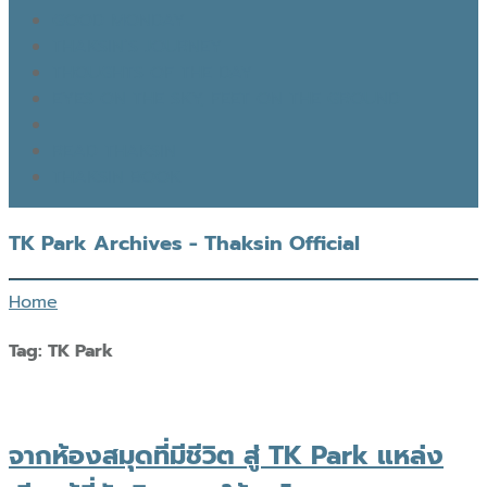
GOOD MONDAY
THAKSIN’S JOURNEY
THOUGHTS OF THE DAY
EYES ON THE SKY, FEET ON THE GROUND
READ THAKSIN
THAKSIN BOOK
TK Park Archives - Thaksin Official
Home
Tag:
TK Park
จากห้องสมุดที่มีชีวิต สู่ TK Park แหล่ง