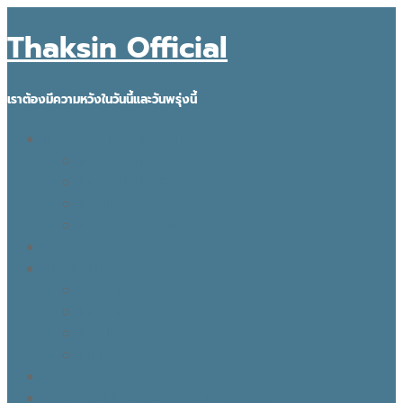
Thaksin Official
เราต้องมีความหวังในวันนี้และวันพรุ่งนี้
IDEAS FOR THE FUTURE
INNOVATION
KNOWLEDGE
BUSINESS
POLITICAL VIEW
THAKSIN FACTS
VISION
LEADER
BUSINESS
LIFE
TONY TALK X CARE คิดเคลื่อนไทย