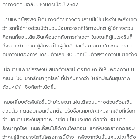
ค่าทางด่วนเฉลิมมหานครเมื่อปี 2542
นายแพทย์สุรพงษ์เดินทางด้วยทางด่วนสายนี้เป็นประจำและสังเกต
ว่า รถที่ใช้ทางด่วนมีจำนวนน้อยกว่ารถที่ใช้ทางปกติ ผู้ใช้ทางด่วน
คือคนที่ยอมเสียเงินเพื่อแลกกับการทำเวลา ในขณะที่ผู้ไม่เร่งรีบก็
วิ่งถนนด้านล่าง ผู้ขับรถเป็นผู้ตัดสินใจเลือกว่าทางใดจะเหมาะสม
กับความต้องการ โดยมีตัวเลข 30 บาทเป็นตัวสร้างความแตกต่าง
เมื่อนายแพทย์สุรพงษ์เสนอตัวเลขนี้ ดร.ทักษิณก็เห็นพ้องด้วย นิ
คเนม ‘30 บาทรักษาทุกโรค’ ที่น่าค้นหากว่า ‘หลักประกันสุขภาพ
ถ้วนหน้า’ จึงถือกำเนิดขึ้น
‘หมอเลี้ยบตัดสินใจขึ้นป้ายโฆษณาแผ่นเดียวบนทางด่วนด้วยเงิน
ส่วนตัว ทดสอบก่อนเลือกตั้ง ปรับชื่อแคมเปญใหม่จากเดิมที่เรียก
ว่านโยบายประกันสุขภาพมาเขียนเป็นประโยคเดียวว่า 30 บาท
รักษาทุกโรค หมอเลี้ยบไม่ได้ถามใครก่อน แค่เพียงอยากทดสอบ
ว่าคนรู้สึกอย่างไรกับโครงการนี้บ้าง หลังจากวันนั้นแคมเปญก็ดัง