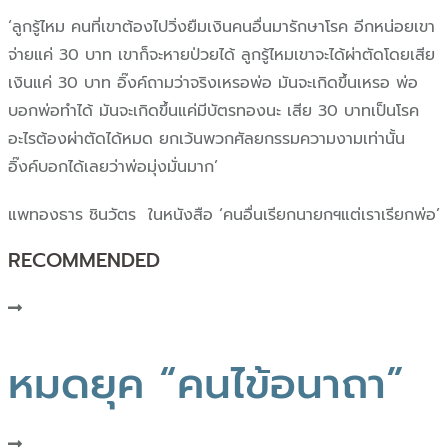
‘ลูกรู้ไหม คนที่เขาต้องไปวิ่งยืมเงินคนอื่นมารักษาโรค อีกหน่อยเขา
จ่ายแค่ 30 บาท เขาก็จะหายป่วยได้ ลูกรู้ไหมเขาจะได้ผ่าตัดโดยเสีย
เงินแค่ 30 บาท อิ๊งค์ถามว่าจริงเหรอพ่อ มันจะเกิดขึ้นเหรอ พ่อ
บอกพ่อทำได้ มันจะเกิดขึ้นแค่มีบัตรทองนะ เสีย 30 บาทเป็นโรค
อะไรต้องผ่าตัดได้หมด ยกเว้นพวกศัลยกรรมความงามเท่านั้น
อิ๊งค์บอกได้เลยว่าพ่อมุ่งมั่นมาก’
แพทองธาร ชินวัตร ในหนังสือ ‘คนอื่นเรียกนายกฯแต่เราเรียกพ่อ’
RECOMMENDED
หมดยุค “คนไข้อนาถา”