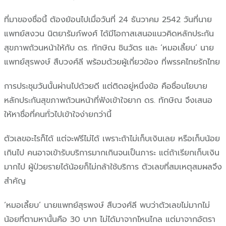
ที่มาของชื่อนี้ ต้องย้อนไปเมื่อวันที่ 24 ธันวาคม 2542 วันที่นาย
แพทย์สงวน นิตยารัมภ์พงศ์ ได้มีโอกาสเสนอแนวคิดหลักประกัน
สุขภาพถ้วนหน้าให้กับ ดร. ทักษิณ ชินวัตร และ ‘หมอเลี้ยบ’ นาย
แพทย์สุรพงษ์ สืบวงศ์ลี พร้อมด้วยผู้เกี่ยวข้อง ที่พรรคไทยรักไทย
การประชุมวันนั้นผ่านไปด้วยดี แต่ติดอยู่หนึ่งข้อ คือชื่อนโยบาย
หลักประกันสุขภาพถ้วนหน้าที่ฟังเข้าใจยาก ดร. ทักษิณ จึงเสนอ
ให้หาชื่อที่คนทั่วไปเข้าใจง่ายกว่านี้
ตัวเลขอะไรก็ได้ แต่จะฟรีไม่ได้ เพราะถ้าไม่เก็บเงินเลย หรือเก็บน้อย
เกินไป คนอาจเข้ารับบริการมากเกินจนเป็นภาระ แต่ถ้าเรียกเก็บเงิน
มากไป ผู้ป่วยรายได้น้อยก็ไม่กล้าใช้บริการ ตัวเลขที่สมเหตุสมผลจึง
สำคัญ
‘หมอเลี้ยบ’ นายแพทย์สุรพงษ์ สืบวงศ์ลี พบว่าตัวเลขไม่มากไม่
น้อยที่ตามหานั้นคือ 30 บาท ไม่ได้มาจากไหนไกล แต่มาจากอัตรา