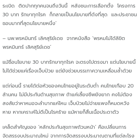
ระเบิด ติดปากทุกคนจนถึงวันนี้ หลังชนะการเลือกตั้ง โครงการ
30 บาท รักษาทุกโรค ก็กลายเป็นนโยบายที่ดังที่สุด และประชาชน
ชอบมากที่สุดนโยบายหนึ่ง’
– นพ.พรหมินทร์ เลิศสุริย์เดช จากหนังสือ ‘พรหมไม่ได้ลิขิต
พรหมินทร์ เลิศสุริย์เดช’
แม้ชื่อนโยบาย 30 บาทรักษาทุกโรค จะตรงไปตรงมา แต่นโยบายนี้
ไม่ได้ช่วยแค่เรื่องเจ็บป่วย แต่ยังช่วยบรรเทาความเหลื่อมล้ำด้วย
แต่ก่อนนี้ รายได้ต่อหัวของคนไทยอยู่ในระดับต่ำ คนไทยเกือบ 20
ล้านคน ไม่มีประกันด้านสุขภาพ ถ้าแค่เลี้ยงชีพยังยาก คงไม่ต้อง
สงสัยว่าหาหมอจะลำบากแค่ไหน เจ็บป่วยไม่จ่ายแพงก็หมดหวัง
หาย หากเคราะห์ไม่ดีเป็นโรคร้าย แม้หายก็สิ้นเนื้อประดาตัว
เคล็ดสำคัญของ ‘หลักประกันสุขภาพถ้วนหน้า’ คือเปลี่ยนการ
จัดสรรงบประมาณใหม่ จากการจัดสรรงบประมาณตามที่แต่ละโรง