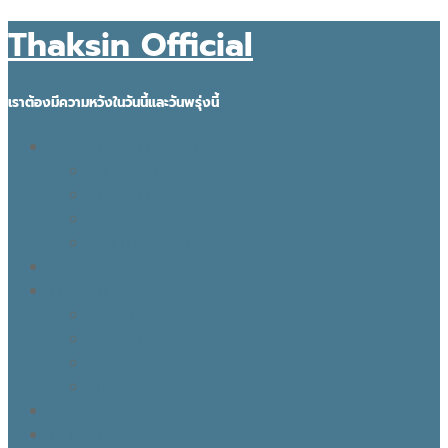
Thaksin Official
เราต้องมีความหวังในวันนี้และวันพรุ่งนี้
IDEAS FOR THE FUTURE
INNOVATION
KNOWLEDGE
BUSINESS
POLITICAL VIEW
THAKSIN FACTS
VISION
LEADER
BUSINESS
LIFE
TONY TALK X CARE คิดเคลื่อนไทย