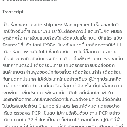
Transcript
เป็นเรื่องของ Leadership และ Management เรื่องของโควิด
เราขี่ช้างจับตั๊กแตนมานาน เราใช้แต่ล็อคดาวน์ แต่เราไม่คิด ผมขอ
พูดอีกครั้ง เราเลียนแบบเรื่องไข้หวัดสเปนเมื่อ 100 ปีที่แล้ว สมัย
ร้อยกว่าปีที่แล้ว โลกไม่ได้เชื่อมโยงกันขนาดนี้ เราล็อคดาวน์ได้ ไม่
เดือดร้อน เพราะมันไม่ได้เชื่อมโยงกัน แต่วันนี้ล็อคดาวน์ อย่าง
เมืองไทย หากินกับนักท่องเที่ยว เข้ามาถึงสี่สิบล้านคน เพราะฉะนั้น
คนที่หากินตรงนี้ เดือดร้อนเท่าไร เกษตรกรที่ขายของส่งออก
สินค้าเกษตรผ่านพุงของนักท่องเที่ยว เดือดร้อนเท่าไร เดือดร้อน
กันหมดทุกประเทศ ไม่ใช่ประเทศไทยอย่างเดียว ผู้นำทุกประเทศคิด
ว่าล็อคดาวน์คือคำตอบที่ถูกต้องที่สุด ย้ำอีกครั้ง ที่ดูไบล็อคดาวน์
ระยะสั้นๆ คลีนประเทศ หลังจากนั้น เปิดโดยมีเงื่อนไข แล้วใน
ประเทศก็จัดการแก้ไขปัญหาฉีดวัคซีนกันอย่างหนัก วันนี้ฉีดวัคซีน
ไปแปดสิบเปอร์เซ็น มี Expo รับหมด ใครมาได้หมด แต่ขออย่าง
เดียว ตรวจผล PCR เป็นลบ ไม่ถามวัคซีนด้วย ถาม PCR อย่าง
เดียว ภายใน 72 ชั่วโมงเป็นลบ ก็เข้ามาได้ ตอนนี้เศรษฐกิจที่นี้ฟื้น
แล้ว เพราะว่าไม่ต้องปิดนาน แต่ที่นิวซีแลนด์เคสเดียวปิดเลย วันนี้