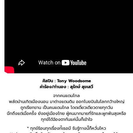
ศิลปิน : Tony Woodsome
คำร้อง/ทำนอง : สุรักษ์ สุขเสวี
จากคนแดนไกล
พลัดบ้านเกิดเมืองนอน มาต่างแดนดิน ออกโบยบินในโลกกว้างใหญ่
ถูกเรียกขาน เป็นคนแดนไกล โดดเดี่ยวเดียวดายทุกวัน
นึกถึงแต่เมื่อคร้ัง ยังอยู่เมืองไทย ผู้คนมากมายที่รักและผูกพันสุขหรือ
ทุกข์ได้จ้องตากันแค่นั้นก็เข้าใจ
* ทุกข์ร้อนทุกเรื่องท่ีเธอมี รับรู้ทางน้ีก็หวั่นไหว