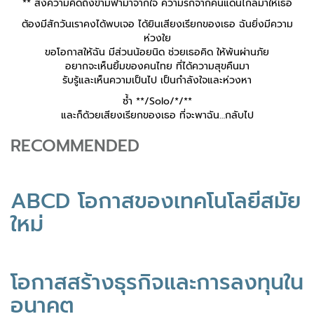
** ส่งความคิดถึงข้ามฟ้ามาจากใจ ความรักจากคนแดนไกลมาให้เธอ
ต้องมีสักวันเราคงได้พบเจอ ได้ยินเสียงเรียกของเธอ ฉันยิ่งมีความ
ห่วงใย
ขอโอกาสให้ฉัน มีส่วนน้อยนิด ช่วยเธอคิด ให้พ้นผ่านภัย
อยากจะเห็นยิ้มของคนไทย ที่ได้ความสุขคืนมา
รับรู้และเห็นความเป็นไป เป็นกำลังใจและห่วงหา
ซ้ำ **/Solo/*/**
และ
ก็ด้วยเสียงเรียกของเธอ ที่จะพาฉัน…กลับไป
RECOMMENDED
ABCD โอกาสของเทคโนโลยีสมัย
ใหม่
โอกาสสร้างธุรกิจและการลงทุนใน
อนาคต