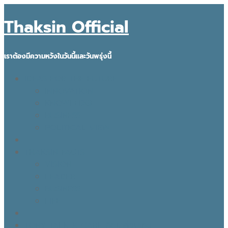
Thaksin Official
เราต้องมีความหวังในวันนี้และวันพรุ่งนี้
IDEAS FOR THE FUTURE
INNOVATION
KNOWLEDGE
BUSINESS
POLITICAL VIEW
THAKSIN FACTS
VISION
LEADER
BUSINESS
LIFE
TONY TALK X CARE คิดเคลื่อนไทย