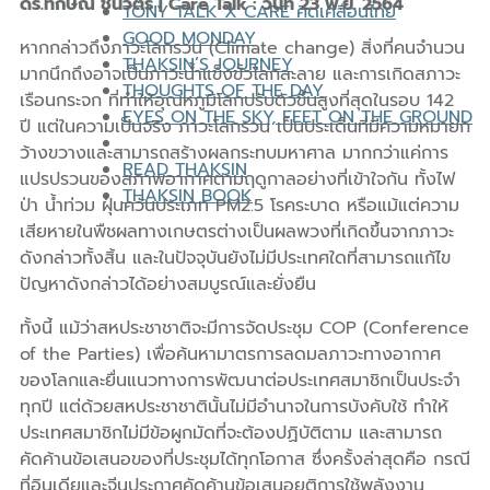
ดร.ทักษิณ ชินวัตร | Care Talk : วันที่ 23 พ.ย. 2564
TONY TALK X CARE คิดเคลื่อนไทย
GOOD MONDAY
หากกล่าวถึงภาวะโลกรวน (Climate change) สิ่งที่คนจำนวน
THAKSIN’S JOURNEY
มากนึกถึงอาจเป็นภาวะน้ำแข็งขั้วโลกละลาย และการเกิดสภาวะ
THOUGHTS OF THE DAY
เรือนกระจก ที่ทำให้อุณหภูมิโลกปรับตัวขึ้นสูงที่สุดในรอบ 142
EYES ON THE SKY, FEET ON THE GROUND
ปี แต่ในความเป็นจริง ภาวะโลกรวน เป็นประเด็นที่มีความหมายก
ว้างขวางและสามารถสร้างผลกระทบมหาศาล มากกว่าแค่การ
READ THAKSIN
แปรปรวนของสภาพอากาศตามฤดูกาลอย่างที่เข้าใจกัน ทั้งไฟ
THAKSIN BOOK
ป่า น้ำท่วม ฝุ่นควันประเภท PM2.5 โรคระบาด หรือแม้แต่ความ
เสียหายในพืชผลทางเกษตรต่างเป็นผลพวงที่เกิดขึ้นจากภาวะ
ดังกล่าวทั้งสิ้น และในปัจจุบันยังไม่มีประเทศใดที่สามารถแก้ไข
ปัญหาดังกล่าวได้อย่างสมบูรณ์และยั่งยืน
ทั้งนี้ แม้ว่าสหประชาชาติจะมีการจัดประชุม COP (Conference
of the Parties) เพื่อค้นหามาตรการลดมลภาวะทางอากาศ
ของโลกและยื่นแนวทางการพัฒนาต่อประเทศสมาชิกเป็นประจำ
ทุกปี แต่ด้วยสหประชาชาตินั้นไม่มีอำนาจในการบังคับใช้ ทำให้
ประเทศสมาชิกไม่มีข้อผูกมัดที่จะต้องปฏิบัติตาม และสามารถ
คัดค้านข้อเสนอของที่ประชุมได้ทุกโอกาส ซึ่งครั้งล่าสุดคือ กรณี
ที่อินเดียและจีนประกาศคัดค้านข้อเสนอยุติการใช้พลังงาน