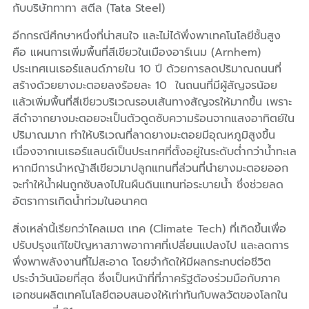
กับบริษัททาทา สตีล (Tata Steel)
อีกกรณีศึกษาหนึ่งที่น่าสนใจ และไม่ได้พึ่งพาเทคโนโลยีชั้นสูง
คือ แผนการเพิ่มพื้นที่สีเขียวในเมืองอาร์เนม (Arnhem)
ประเทศเนเธอร์แลนด์ภายใน 10 ปี ด้วยการลดปริมาณถนนที่
สร้างด้วยยางมะตอยลงร้อยละ 10 ในถนนที่มีผู้สัญจรน้อย
แล้วเพิ่มพื้นที่สีเขียวบริเวณรอบเส้นทางสัญจรให้มากขึ้น เพราะ
สีดำจากยางมะตอยจะเป็นตัวดูดซับความร้อนจากแสงอาทิตย์ใน
ปริมาณมาก ทำให้บริเวณที่ลาดยางมะตอยมีอุณหภูมิสูงขึ้น
เนื่องจากเนเธอร์แลนด์เป็นประเทศที่ตั้งอยู่ในระดับต่ำกว่าน้ำทะเล
หากมีการนำหญ้าสีเขียวมาปลูกแทนที่ส่วนที่นำยางมะตอยออก
จะทำให้น้ำฝนถูกซับลงไปในผืนดินแทนท่อระบายน้ำ ซึ่งช่วยลด
อัตราการเกิดน้ำท่วมในอนาคต
สิ่งเหล่านี้เรียกว่าไคลเมต เทค (Climate Tech) ที่เกิดขึ้นเพื่อ
ปรับปรุงแก้ไขปัญหาสภาพอากาศที่เปลี่ยนแปลงไป และลดการ
พึ่งพาพลังงานที่ไม่สะอาด โดยจำกัดให้มีผลกระทบต่อชีวิต
ประจำวันน้อยที่สุด ซึ่งเป็นหน้าที่ที่ภาครัฐต้องร่วมมือกับภาค
เอกชนผลิตเทคโนโลยีตอบสนองให้เท่าทันกับพลวัตของโลกใน