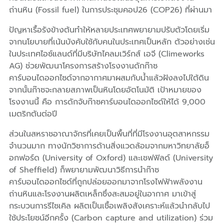
ถ่านหิน (Fossil fuel) ในการประชุมคอป26 (COP26) ที่ผ่านมา
ปัญหาเรื้อรังข้างต้นทำให้หลายประเทศพยายามปรับตัวโดยเริ่ม
จากนโยบายที่เน้นบังคับใช้กับคนในประเทศเป็นหลัก ตัวอย่างเช่น
ในประเทศไอซ์แลนด์ที่มีบริษัทไคลมเวิร์กส์ เอจี (Climeworks
AG) ช่วยพัฒนาโครงการสร้างโรงงานดักก๊าซ
คาร์บอนไดออกไซด์จากอากาศมาผสมกับน้ำแล้วฝังลงไปใต้ดิน
จากนั้นก๊าซจะกลายสภาพเป็นหินโดยอัตโนมัติ เป้าหมายของ
โรงงานนี้ คือ การดักจับก๊าซคาร์บอนไดออกไซด์ให้ได้ 9,000
เมตริกตันต่อปี
ส่วนในสหราชอาณาจักรที่เคยเป็นพื้นที่ที่มีโรงงานอุตสาหกรรม
จำนวนมาก ทางนักวิชาการด้านสิ่งแวดล้อมจากมหาวิทยาลัยอ็
อกฟอร์ด (University of Oxford) และเชฟฟิลด์ (University
of Sheffield) ก็พยายามพัฒนาวิธีการนำก๊าซ
คาร์บอนไดออกไซด์ที่ถูกปล่อยออกมาจากโรงไฟฟ้าพลังงาน
ถ่านหินและโรงงานผลิตเหล็กซึ่งสะสมอยู่ในอากาศ มาเข้าสู่
กระบวนการรีไซเคิล ผลิตเป็นเชื้อเพลิงสังเคราะห์แล้วนำกลับไป
ใช้ประโยชน์อีกครั้ง (Carbon capture and utilization) ร่วม