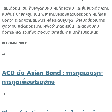
“สมเด็จฮุน เซน ก็ขอพูดกับผม ผมก็ต่อว่าไป และยืนยันจะตัดความ
สัมพันธ์ นายกฯฮุน เซน พยายามขอร้องแล้วขอร้องอีก ผมก็เลย
บอกว่า จะลดความสัมพันธ์เหลือระดับอุปทูต เพื่อเปิดช่องในการ
พูดจากัน แต่ต้องอธิบายให้ฟังว่าเกิดอะไรขึ้น และต้องจับกุม
ตัวการให้ได้ รวมทั้งจะต้องชดใช้ค่าเสียหาย เขาก็รับข้อเสนอ”
RECOMMENDED
ACD ถึง Asian Bond : การทูตเชิงรุก-
การทูตเพื่อเศรษฐกิจ