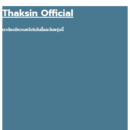
Thaksin Official
เราต้องมีความหวังในวันนี้และวันพรุ่งนี้
IDEAS FOR THE FUTURE
INNOVATION
KNOWLEDGE
BUSINESS
POLITICAL VIEW
THAKSIN FACTS
VISION
LEADER
BUSINESS
LIFE
TONY TALK X CARE คิดเคลื่อนไทย