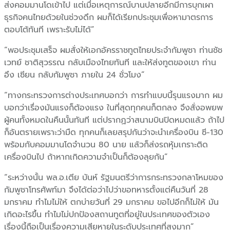
ส่งคอมมานโดเข้าไป แต่เมื่อเหตุการณ์บานปลายอีกมีการบุกเผา
ธุรกิจคนไทยด้วยในช่วงดึก ผมก็ได้เรียกประชุมเพื่อหามาตรการ
ตอบโต้ทันที เพราะรับไม่ได้”
“พอประชุมเสร็จ ผมสั่งให้เอกอัครราชทูตไทยประจำกัมพูชา ท่านชัช
เวทย์ ชาติสุวรรณ กลับเมืองไทยทันที และให้ส่งทูตของเขา ท่าน
อึง เซียน กลับกัมพูชา ภายใน 24 ชั่วโมง”
“ทางกระทรวงการต่างประเทศบอกว่า การทำแบบนี้รุนแรงมาก ผม
บอกว่าเรื่องมันแรงก็ต้องแรง ในที่สุดทุกคนก็ตกลง จึงสั่งอพยพ
ผู้คนทั้งหมดในคืนนั้นทันที แต่ปรากฏว่าสนามบินปิดหมดแล้ว ถ้าไป
ก็อันตรายเพราะว่ามืด ทุกคนก็เลยสรุปกันว่าจะนำเครื่องบิน ซี-130
พร้อมกับคอมมานโดจำนวน 80 นาย แล้วก็ส่งรถหุ้มเกราะติด
เครื่องบินไป ถ้าหากเกิดความจำเป็นก็ต้องลุยกัน”
“ระหว่างนั้น พล.อ.เตีย บันห์ รัฐมนตรีว่าการกระทรวงกลาโหมของ
กัมพูชาโทรศัพท์มา จึงได้ต่อว่าไปว่าขอทหารตั้งแต่คืนวันที่ 28
มกราคม ทำไมไม่ให้ ตกบ่ายวันที่ 29 มกราคม ขอไปอีกก็ไม่ให้ มัน
เกิดอะไรขึ้น ทำไมไม่ปกป้องสถานทูตที่อยู่ในประเทศของตัวเอง
เรื่องนี้ถือเป็นเรื่องความเสียหายในระดับประเทศที่สูงมาก”