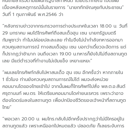
คนไทยสำเร็จตามแผนที่รัฐบาลกำหนด โดยดร.ทักษิณ เปิดเผย
เบื้องหลังเหตุการณ์นั้นในรายการ “นายกทักษิณคุยกับประชาชน”
วันที่ 1 กุมภาพันธ์ พ.ศ.2546 ว่า
“หลังทราบข่าวจากกระทรวงการต่างประเทศในเวลา 18.00 น. วันที่
29 มกราคม ผมได้โทรศัพท์ถึงสมเด็จฮุน เซน นายกรัฐมนตรี
กัมพูชาว่า ทำไมปล่อยปละละเลย ทำไมจึงไม่นำกำลังทหารออกมา
ควบคุมสถานการณ์ ทางสมเด็จฮุน เซน บอกว่าเดี๋ยวจะจัดการ แต่
ก็ปรากฏว่าช้ามาก จนถึงเวลา 19.00 น.ทหารก็ยังไปไม่ถึงสถานทูต
เลย มีแต่ตำรวจที่ทำงานไม่เข้มแข็ง เหยาะแหยะ”
“ผมเลยโทรศัพท์กลับไปหาสมเด็จ ฮุน เซน อีกครั้งว่า หากภายใน
1 ชั่วโมง ท่านยังควบคุมสถานการณ์ไม่ได้ ผมจะส่งหน่วย
คอมมานโดของไทยเข้าไป จากนั้นผมก็โทรศัพท์ไปสั่ง พล.ต.อ.สันต์
ศรุตานนท์ ผบ.ตร. ให้เตรียมคอมมานโดค่ายนเรศวร เพราะว่าอาจ
ต้องโดดร่มลงในสถานทูต เพื่อปกป้องชีวิตของเจ้าหน้าที่สถานทูต
ไทย”
“พอเวลา 20.00 น. ผมโทร.กลับไปอีกครั้งปรากฏว่าไม่มีใครอยู่ใน
สถานทูตแล้ว เพราะหนีออกไปหมดแล้ว ปลอดภัย ก็เลยระงับการ