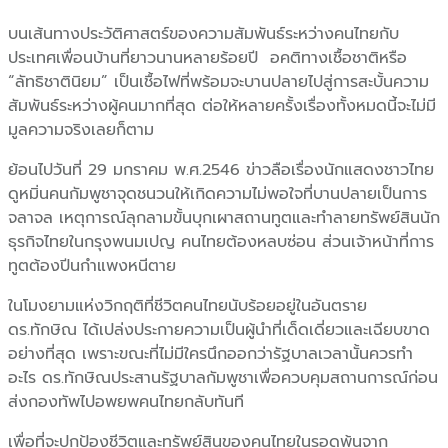
บนเส้นทางประวัติศาสตร์ของความสัมพันธ์ระหว่างคนไทยกับ
ประเทศเพื่อนบ้านที่ยาวนานหลายร้อยปี อคติทางเชื้อชาติหรือ
“ลัทธิชาตินิยม” เป็นเชื้อไฟที่พร้อมจะบานปลายไปสู่การสะบั้นความ
สัมพันธ์ระหว่างผู้คนมากที่สุด ต่อให้หลายครั้งเรื่องทั้งหมดนี้จะไม่มี
มูลความจริงเลยก็ตาม
ย้อนไปวันที่ 29 มกราคม พ.ศ.2546 ข่าวลือเรื่องนักแสดงชาวไทย
ดูหมิ่นคนกัมพูชาจุดชนวนให้เกิดความไม่พอใจที่บานปลายเป็นการ
จลาจล เหตุการณ์ลุกลามขั้นบุกเผาสถานทูตและทำลายทรัพย์สินนัก
ธุรกิจไทยในกรุงพนมเปญ คนไทยต้องหลบซ่อน ส่วนเจ้าหน้าที่การ
ทูตต้องปีนกำแพงหนีตาย
ในโมงยามแห่งวิกฤติที่ชีวิตคนไทยนับร้อยอยู่ในอันตราย
ดร.ทักษิณ ได้เปล่งประกายความเป็นผู้นำที่เด็ดเดี่ยวและเฉียบขาด
อย่างที่สุด เพราะขณะที่ไม่มีใครนึกออกว่ารัฐบาลเวลานั้นควรทำ
อะไร ดร.ทักษิณประสานรัฐบาลกัมพูชาเพื่อควบคุมสถานการณ์ก่อน
ส่งกองทัพไปอพยพคนไทยกลับทันที
เพื่อที่จะปกป้องชีวิตและทรัพย์สินของคนไทยในรอดพ้นจาก