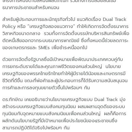
โครงการหนึ่งตำบลหนึ่งผลิตภัณฑ์ รวมทั้งการปล่อยสินเชื่อ
ธนาคารประชาชนสำหรับคนจน
สำหรับผู้ประกอบการและนักธุรกิจทั่วไป แนวคิดเรื่อง Dual Track
Policy หรือ “เศรษฐกิจสองแนวทาง” ทำให้เกิดการจัดตั้งธนาคาร
วิสาหกิจขนาดกลาง รวมทั้งการจัดตั้งบรรษัทบริหารสินทรัพย์เพื่อ
ตัดหนี้เสียออกจากระบบธนาคารพาณิชย์ ซึ่งทั้งหมดนี้ช่วยลดภาระ
ของเกษตรกรและ SMEs เพื่อชำระหนี้ออกไป
ด้วยการจัดตั้งรัฐบาลซึ่งมีเป้าหมายเพื่อพัฒนาประเทศควบคู่กับ
การยกระดับรายได้และคุณภาพชีวิตของคนส่วนใหญ่ นโยบาย
เศรษฐกิจของพรรคไทยรักไทยทำให้ผู้มีรายได้น้อยและเกษตรกรมี
ชีวิตที่ดีขึ้น ขณะที่พ่อค้าและผู้ประกอบการก็ได้รับความสนับสนุนจน
การค้าและการลงทุนขยายตัวขึ้นไปพร้อมๆ กัน
ดร.ทักษิณ เคยอธิบายว่านโยบายเศรษฐกิจแบบ Dual Track มุ่ง
สร้างระบบเศรษฐกิจแบบสังคมทุนนิยม ผสมผสานจุดดีของระบบ
ทุนนิยมกับจุดหมายแบบสังคมนิยมเพื่อคนส่วนใหญ่ ผลก็คือการ
ผลักดันนโยบายรัฐที่มีเป้าหมายเพื่อประโยชน์ของ๔ระชาชนซึ่ง
สามารถปฏิบัติได้จริงไปพร้อมๆ กัน