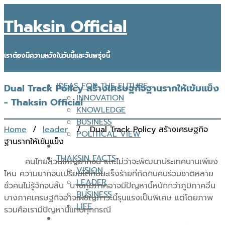
Thaksin Official
เราต้องมีความหวังในวันนี้และวันพรุ่งนี้
IDEAS FOR THE FUTURE
Dual Track Policy สร้างเศรษฐกิจฐานรากให้เข้มแข็ง
INNOVATION
- Thaksin Official
KNOWLEDGE
BUSINESS
Home
/
leader
/ Dual Track Policy สร้างเศรษฐกิจ
POLITICAL VIEW
ฐานรากให้เข้มแข็ง
THAKSIN FACTS
คนไทยส่วนใหญ่ยากจน และไม่ว่าจะพัฒนาประเทศนานเพียง
VISION
ไหน ความยากจนเปรียบได้กับมะเร็งร้ายที่กัดกินคนร่วมชาติหลาย
LEADER
ชั่วคนไม่รู้จักจบสิ้น บางภูมิภาคอาจมีปัญหานี้หนักกว่าภูมิภาคอื่น
BUSINESS
บางภาคเศรษฐกิจอาจเผชิญภาวะนี้รุนแรงเป็นพิเศษ แต่โดยภาพ
LIFE
รวมคือเรามีปัญหานี้แทบทุกกรณี