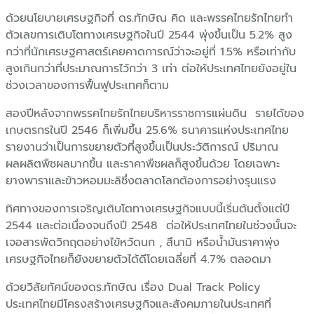
ด้วยนโยบายเศรษฐกิจที่ ดร.ทักษิณ คิด และพรรคไทยรักไทยทำ
ตัวเลขการเติบโตทางเศรษฐกิจในปี 2544 พุ่งขึ้นเป็น 5.2% สูง
กว่าที่นักเศรษฐศาสตร์เคยคาดการณ์ว่าจะอยู่ที่ 1.5% หรือเท่ากับ
สูงเกินกว่าที่ประมาณการไว้กว่า 3 เท่า ต่อให้ประเทศไทยยังอยู่ใน
ช่วงเวลาของการฟื้นฟูประเทศก็ตาม
สองปีหลังจากพรรคไทยรักไทยบริหารราชการแผ่นดิน รายได้ของ
เกษตรกรในปี 2546 ก็เพิ่มขึ้น 25.6% ธนาคารแห่งประเทศไทย
รายงานว่าเป็นการขยายตัวที่สูงขึ้นเป็นประวัติการณ์ ปริมาณ
ผลผลิตพืชผลมากขึ้น และราคาพืชผลก็สูงขึ้นด้วย โดยเฉพาะ
ยางพาราและข้าวหอมมะลิซึ่งตลาดโลกต้องการอย่างรุนแรง
ทิศทางของการเจริญเติบโตทางเศรษฐกิจแบบนี้เริ่มต้นตั้งแต่ปี
2544 และต่อเนื่องจนถึงปี 2548 ต่อให้ประเทศไทยในช่วงนั้นจะ
เจอสารพัดวิกฤตอย่างไข้หวัดนก , สึนามิ หรือน้ำมันราคาพุ่ง
เศรษฐกิจไทยก็ยังขยายตัวได้ดีโดยเฉลี่ยที่ 4.7% ตลอดมา
ด้วยวิสัยทัศน์ของดร.ทักษิณ เรื่อง Dual Track Policy
ประเทศไทยมีโครงสร้างเศรษฐกิจและสังคมภายในประเทศที่