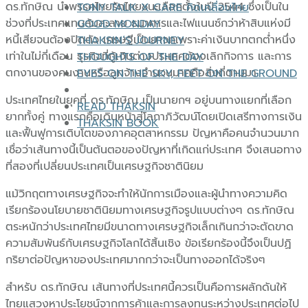
ดร.ทักษิณ นำพรรคไทยรักไทยชนะเลือกตั้งในปี 2544 ซึ่งเป็นใน
TONY TALK X CARE คิดเคลื่อนไทย
ช่วงที่ประเทศแทบล้มละลาย ธนาคารและไฟแนนซ์กว่าห้าสิบแห่งมี
GOOD MONDAY
หนี้เสียจนต้องปิดตัว เศรษฐีเป็นยาจกเพราะค่าเงินบาทตกต่ำหนึ่ง
THAKSIN’S JOURNEY
เท่าในไม่กี่เดือน ธุรกิจที่กู้เงินต่างประเทศต้องเลิกกิจการ และการ
THOUGHTS OF THE DAY
ตกงานของคนงานหรือลูกจ้างจำนวนมากคือสิ่งที่ตามมา
EYES ON THE SKY, FEET ON THE GROUND
ประเทศไทยในยุคที่ ดร.ทักษิณ เป็นนายกฯ อยู่บนทางแยกที่เลือก
READ THAKSIN
ยากทั้งคู่ ทางแรกคือเดินหน้าสู่โลกาภิวัฒน์โดยเปิดเสรีทางการเงิน
THAKSIN BOOK
และฟื้นฟูการเติบโตของภาคอุตสาหกรรม ปัญหาคือคนจำนวนมาก
เชื่อว่าเส้นทางนี้เป็นต้นตอของปัญหาที่เกิดแก่ประเทศ จึงเสนอทาง
ที่สองที่เปลี่ยนประเทศเป็นเศรษฐกิจชาตินิยม
แม้วิกฤตทางเศรษฐกิจจะทำให้นักการเมืองและผู้นำทางความคิด
เรียกร้องนโยบายชาตินิยมทางเศรษฐกิจรูปแบบต่างๆ ดร.ทักษิณ
ตระหนักว่าประเทศไทยมีขนาดทางเศรษฐกิจเล็กเกินกว่าจะตัดขาด
ความสัมพันธ์กับเศรษฐกิจโลกได้สิ้นเชิง ข้อเรียกร้องนี้จึงเป็นปฏิ
กริยาต่อปัญหาของประเทศมากกว่าจะเป็นทางออกได้จริงๆ
สำหรับ ดร.ทักษิณ เส้นทางที่ประเทศนี้ควรเป็นคือการผลักดันให้
ไทยแสวงหาประโยชน์จากการค้าและการลงทุนระหว่างประเทศต่อไป