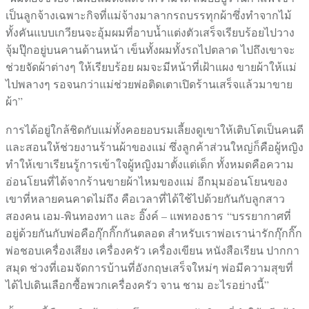
เป็นลูกจ้างเฉพาะกิจที่แม่จ้างมาลากรถบรรทุกผ้าซึ่งทำจากไม้
ทั้งคันแบบเกวียนจะอุ้มผมที่อาบน้ำแต่งตัวเสร็จเรียบร้อยไปวาง
จุ้มปุ๊กอยู่บนคานด้านหน้า เข็นทั้งผมทั้งรถไปตลาด ไปถึงเขาจะ
ช่วยจัดผ้าต่างๆ ให้เรียบร้อย ผมจะมีหน้าที่เฝ้าแผง ขายผ้าให้แม่
ไปพลางๆ รอจนกว่าแม่ช่วยพ่อติดเตาเปิดร้านเสร็จแล้วมาขาย
ผ้า”
การได้อยู่ใกล้ชิดกับแม่ทั้งคอยอบรมเลี้ยงดูเขาให้เติบโตเป็นคนดี
และสอนให้ช่วยงานร้านผ้าของแม่ ซึ่งลูกค้าส่วนใหญ่ก็คือผู้หญิง
ทำให้เขาเรียนรู้การเข้าใจผู้หญิงมาตั้งแต่เด็ก ทั้งหมดคือความ
อ่อนโยนที่ได้จากร้านขายผ้าไหมของแม่
อีกมุมอ่อนโยนของ
เขาที่หลายคนคาดไม่ถึง คือเวลาที่ได้ใช้ไปด้วยกันกับลูกสาว
สองคน เอม-พินทองทา และ อิ๊งค์ – แพทองธาร “บรรยากาศที่
อยู่ด้วยกันกับพ่อคือกุ๊กกิ๊กกันตลอด สำหรับเราพ่อเราน่ารักกุ๊กกิ๊ก
พ่อชอบเครื่องเสียง เครื่องครัว เครื่องเขียน หนังสือเรียน ปากกา
สมุด ช่วงที่เอมจัดการบ้านที่อังกฤษเสร็จใหม่ๆ พ่อมีความสุขที่
ได้ไปเดินเลือกซื้อพวกเครื่องครัว จาน ชาม อะไรอย่างนี้”