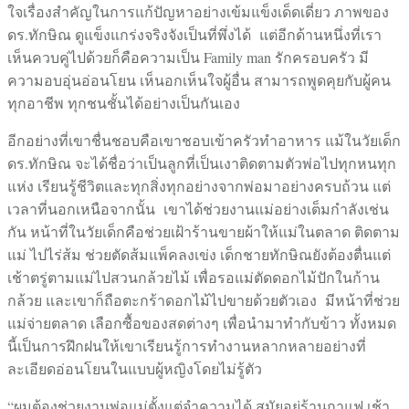
ใจเรื่องสำคัญในการแก้ปัญหาอย่างเข้มแข็งเด็ดเดี่ยว ภาพของ
ดร.ทักษิณ ดูแข็งแกร่งจริงจังเป็นที่พึ่งได้ แต่อีกด้านหนึ่งที่เรา
เห็นควบคู่ไปด้วยก็คือความเป็น Family man รักครอบครัว มี
ความอบอุ่นอ่อนโยน เห็นอกเห็นใจผู้อื่น สามารถพูดคุยกับผู้คน
ทุกอาชีพ ทุกชนชั้นได้อย่างเป็นกันเอง
อีกอย่างที่เขาชื่นชอบคือเขาชอบเข้าครัวทำอาหาร
แม้ในวัยเด็ก
ดร.ทักษิณ จะได้ชื่อว่าเป็นลูกที่เป็นเงาติดตามตัวพ่อไปทุกหนทุก
แห่ง เรียนรู้ชีวิตและทุกสิ่งทุกอย่างจากพ่อมาอย่างครบถ้วน แต่
เวลาที่นอกเหนือจากนั้น เขาได้ช่วยงานแม่อย่างเต็มกำลังเช่น
กัน หน้าที่ในวัยเด็กคือช่วยเฝ้าร้านขายผ้าให้แม่ในตลาด ติดตาม
แม่ ไปไร่ส้ม ช่วยตัดส้มแพ็คลงเข่ง เด็กชายทักษิณยังต้องตื่นแต่
เช้าตรู่ตามแม่ไปสวนกล้วยไม้ เพื่อรอแม่ตัดดอกไม้ปักในก้าน
กล้วย และเขาก็ถือตะกร้าดอกไม้ไปขายด้วยตัวเอง มีหน้าที่ช่วย
แม่จ่ายตลาด เลือกซื้อของสดต่างๆ เพื่อนำมาทำกับข้าว ทั้งหมด
นี้เป็นการฝึกฝนให้เขาเรียนรู้การทำงานหลากหลายอย่างที่
ละเอียดอ่อนโยนในแบบผู้หญิงโดยไม่รู้ตัว
“ผมต้องช่วยงานพ่อแม่ตั้งแต่จำความได้ สมัยอยู่ร้านกาแฟ เช้า