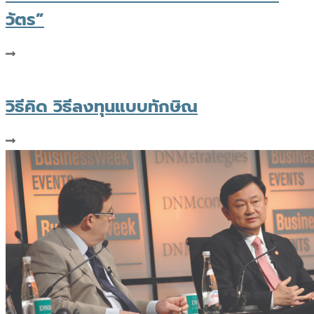
วัตร”
วิธีคิด วิธีลงทุนแบบทักษิณ