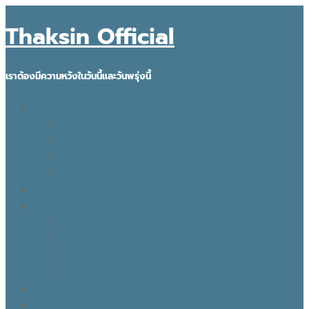
Thaksin Official
เราต้องมีความหวังในวันนี้และวันพรุ่งนี้
IDEAS FOR THE FUTURE
INNOVATION
KNOWLEDGE
BUSINESS
POLITICAL VIEW
THAKSIN FACTS
VISION
LEADER
BUSINESS
LIFE
TONY TALK X CARE คิดเคลื่อนไทย