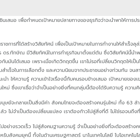
นชินเสมอ เพื่อกำหนดเป้าหมายปลายทางของธุรกิจว่าจะนำพาให้การป
ารที่ได้สร้างวิสัยทัศน์ เพื่อเป็นเป้าหมายในการทำงานให้สำเร็จลุล่ว
าร
ดร.ทักษิณ มีวิสัยทัศน์ในการทำธุรกิจมาตั้งแต่ต้น ซึ่งวิสัยทัศน์นี้นำพ
อกับมันได้เสมอ เพราะเมื่อเกิดวิกฤตขึ้น เขาไม่รอที่เปลี่ยนวิกฤตให้
งความสำเร็จในการเลือกตั้ง และความนิยมจากประชาชนอย่างท่วมท้น จน
นำ ให้ความรู้ ความเข้าใจเรื่องนี้กับคนรอบข้างเสมอ เป้าหมายของเ
หม่ ซึ่งเขาเชื่อว่าจำเป็นอย่างยิ่งที่คนกลุ่มนี้ต้องได้รับความรู้ ควา
ษย์จะกลายเป็นสิ่งมีค่า สังคมไทยจะต้องสร้างคนรุ่นใหม่ ทั้ง 63 ล้านคน ให
่แล้ว ไม่จำเป็นต้องเปลี่ยนแปลง เราต้องก้าวไปสู่สิ่งที่ดี ไม่ใช่รอจนถึ
ปอย่างรวดเร็ว ไปสู่สังคมฐานความรู้ จำเป็นอย่างยิ่งที่จะต้องสร้างคนรุ
สำหรับสังคมยุคนี้ ทั้งในด้านเศรษฐศาสตร์ นาโนเทคโนโลยี ไบโอเทคโ