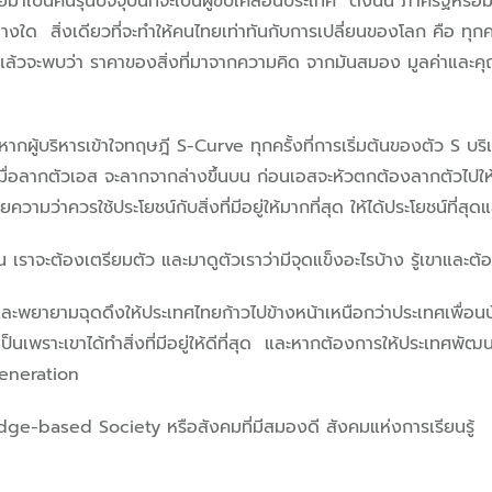
ยมาเป็นคนรุ่นปัจจุบันที่จะเป็นผู้ขับเคลื่อนประเทศ ดังนั้น ภาครัฐ
ใด สิ่งเดียวที่จะทำให้คนไทยเท่าทันกับการเปลี่ยนของโลก คือ ทุกคน
้วจะพบว่า ราคาของสิ่งที่มาจากความคิด จากมันสมอง มูลค่าและคุณค่า
ดีที่สุด หากผู้บริหารเข้าใจทฤษฎี S-Curve ทุกครั้งที่การเริ่มต้นของตั
า เมื่อลากตัวเอส จะลากจากล่างขึ้นบน ก่อนเอสจะหัวตกต้องลากตัวไป
ความว่าควรใช้ประโยชน์กับสิ่งที่มีอยู่ให้มากที่สุด ให้ได้ประโยชน์ที่
 เราจะต้องเตรียมตัว และมาดูตัวเราว่ามีจุดแข็งอะไรบ้าง รู้เขาและต้อ
และพยายามฉุดดึงให้ประเทศไทยก้าวไปข้างหน้าเหนือกว่าประเทศเพื่อนบ
ป็นเพราะเขาได้ทำสิ่งที่มีอยู่ให้ดีที่สุด และหากต้องการให้ประเทศพัฒ
น Generation
edge-based Society หรือสังคมที่มีสมองดี สังคมแห่งการเรียนรู้