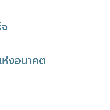
็จ
ีแห่งอนาคต