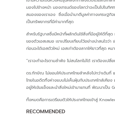
เขามีความเป็นห่วงคนรุ่นหลังที่กำลังเติบโตและจะกลา
มองไปข้างหน้า มองเทรนด์ของโลกว่าจะเป็นไปในทิศทาง
สมองของเราเอง ซึ่งเมื่อนำมาตีมูลค่าทางเศรษฐกิจแล
เป็นทรัพยากรที่มีค่ามากที่สุด
สำหรับรัฐบาลซึ่งมีหน้าที่ผลักดันใช้สิ่งที่มีอยู่ให้
ของตัวเอสเสมอ
เขาเปรียบเทียบไว้อย่างน่าสนใจว่
ก่อนจะได้เอสตัวใหม่ เอสเก่าต้องลากให้ยาวที่สุด หมาย
“เราจะทำอะไรตามลำพัง ไม่สนโลกไม่ได้ เราต้องเปลี่ยน
ดร.ทักษิณ ไม่ยอมให้ประเทศไทยล้าหลังไปกว่าเดิมที่ 
ไทยในอดีตทิ้งห่างแบบไม่เห็นฝุ่นกับประเทศใกล้เคียง เ
อยู่ให้เข้มแข็งและนำสิ่งใหม่เข้ามาแทนที่ พัฒนาเป็
ทั้งหมดคือการเตรียมตัวให้ประเทศไทยเข้าสู่ Knowl
RECOMMENDED