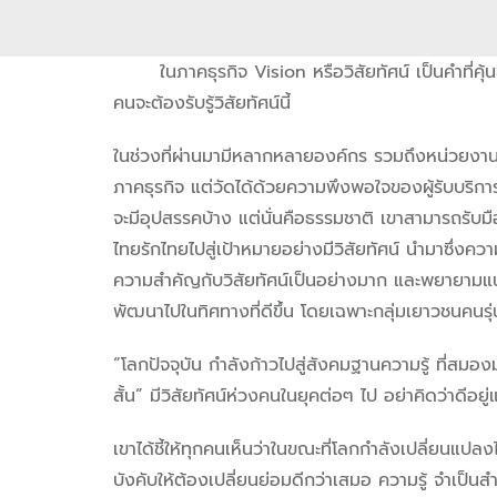
ในภาคธุรกิจ Vision หรือวิสัยทัศน์ เป็นคำที่คุ้
คนจะต้องรับรู้วิสัยทัศน์นี้
ในช่วงที่ผ่านมามีหลากหลายองค์กร รวมถึงหน่วยงานราชก
ภาคธุรกิจ แต่วัดได้ด้วยความพึงพอใจของผู้รับบริก
จะมีอุปสรรคบ้าง แต่นั่นคือธรรมชาติ เขาสามารถรับมื
ไทยรักไทยไปสู่เป้าหมายอย่างมีวิสัยทัศน์ นำมาซึ่
ความสำคัญกับวิสัยทัศน์เป็นอย่างมาก และพยายามแนะ
พัฒนาไปในทิศทางที่ดีขึ้น โดยเฉพาะกลุ่มเยาวชนคนรุ่นใ
“โลกปัจจุบัน กำลังก้าวไปสู่สังคมฐานความรู้ ที่สมองมนุ
สั้น” มีวิสัยทัศน์ห่วงคนในยุคต่อๆ ไป อย่าคิดว่าดีอยู
เขาได้ชี้ให้ทุกคนเห็นว่าในขณะที่โลกกำลังเปลี่ยนแปลงไ
บังคับให้ต้องเปลี่ยนย่อมดีกว่าเสมอ
ความรู้ จำเป็น