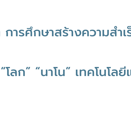
วิต การศึกษาสร้างความสำเร
 “โลก” “นาโน” เทคโนโลย