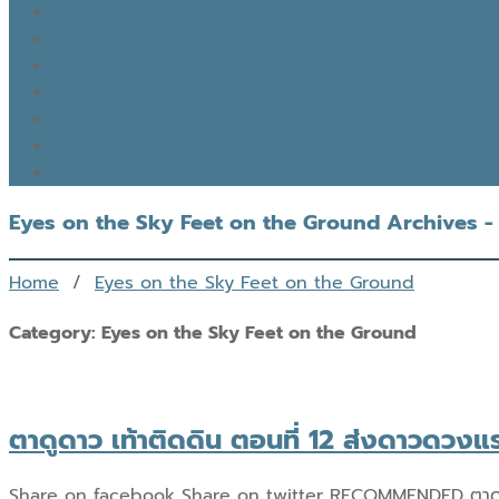
GOOD MONDAY
THAKSIN’S JOURNEY
THOUGHTS OF THE DAY
EYES ON THE SKY, FEET ON THE GROUND
READ THAKSIN
THAKSIN BOOK
Eyes on the Sky Feet on the Ground Archives - 
Home
/
Eyes on the Sky Feet on the Ground
Category:
Eyes on the Sky Feet on the Ground
ตาดูดาว เท้าติดดิน ตอนที่ 12 ส่งดาวดวง
Share on facebook Share on twitter RECOMMENDED ตาดูดาว เท้า