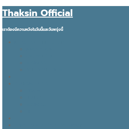
Thaksin Official
เราต้องมีความหวังในวันนี้และวันพรุ่งนี้
IDEAS FOR THE FUTURE
INNOVATION
KNOWLEDGE
BUSINESS
POLITICAL VIEW
THAKSIN FACTS
VISION
LEADER
BUSINESS
LIFE
TONY TALK X CARE คิดเคลื่อนไทย