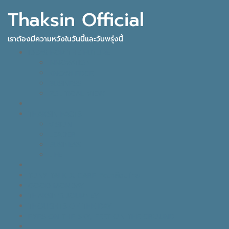
Thaksin Official
เราต้องมีความหวังในวันนี้และวันพรุ่งนี้
IDEAS FOR THE FUTURE
INNOVATION
KNOWLEDGE
BUSINESS
POLITICAL VIEW
THAKSIN FACTS
VISION
LEADER
BUSINESS
LIFE
TONY TALK X CARE คิดเคลื่อนไทย
GOOD MONDAY
THAKSIN’S JOURNEY
THOUGHTS OF THE DAY
EYES ON THE SKY, FEET ON THE GROUND