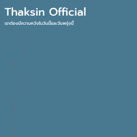
Thaksin Official
เราต้องมีความหวังในวันนี้และวันพรุ่งนี้
IDEAS FOR THE FUTURE
INNOVATION
KNOWLEDGE
BUSINESS
POLITICAL VIEW
THAKSIN FACTS
VISION
LEADER
BUSINESS
LIFE
TONY TALK X CARE คิดเคลื่อนไทย
GOOD MONDAY
THAKSIN’S JOURNEY
THOUGHTS OF THE DAY
EYES ON THE SKY, FEET ON THE GROUND