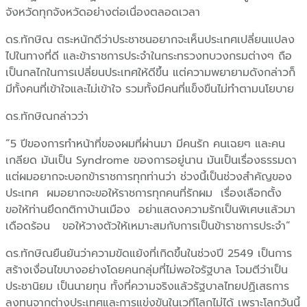
จังหวัดทุกจังหวัดอย่างต่อเนื่องตลอดเวลา
ดร.ทักษิณ ตระหนักดีว่าประชาชนอยากจะเห็นประเทศเปลี่ยนแปลง
ไปในทางที่ดี และข้าราชการประจำในกระทรวงทบวงกรมต่างๆ ถือ
เป็นกลไกในการเปลี่ยนประเทศให้ดีขึ้น แต่ความพยายามดังกล่าวก็
มีทั้งคนที่เข้าใจและไม่เข้าใจ รวมทั้งมีคนที่แข็งขืนไม่ทำตามนโยบาย
ดร.ทักษิณกล่าวว่า
“5 ปีของการทำหน้าที่ของผมที่ผ่านมา มีคนรัก คนเฉยๆ และคน
เกลียด มันเป็น Syndrome ของการอยู่นาน มันเป็นเรื่องธรรมดา
แต่ผมอยากจะบอกข้าราชการทุกท่านว่า ช่วงนี้เป็นช่วงสำคัญของ
ประเทศ ผมอยากจะขอให้ราชการทุกคนที่รักผม เรื่องเลือกตั้ง
ขอให้ท่านยึดกติกาบ้านเมือง อย่าแสดงความรักเป็นพิเศษแล้วมา
เดือดร้อน ขอให้วางตัวให้เหมาะสมกับการเป็นข้าราชการประจำ”
ดร.ทักษิณยืนยันว่าความขัดแย้งที่เกิดขึ้นในช่วงปี 2549 เป็นการ
สร้างเงื่อนไขบางอย่างโดยคนกลุ่มที่ไม่พอใจรัฐบาล โจมตีว่าเป็น
ประชานิยม เป็นนายทุน ทั้งที่ความจริงแล้วรัฐบาลไทยปฏิเสธการ
ลงทุนจากต่างประเทศและการแข่งขันในเวทีโลกไม่ได้ เพราะโลกวันนี้