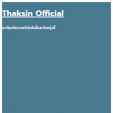
Thaksin Official
เราต้องมีความหวังในวันนี้และวันพรุ่งนี้
IDEAS FOR THE FUTURE
INNOVATION
KNOWLEDGE
BUSINESS
POLITICAL VIEW
THAKSIN FACTS
VISION
LEADER
BUSINESS
LIFE
TONY TALK X CARE คิดเคลื่อนไทย