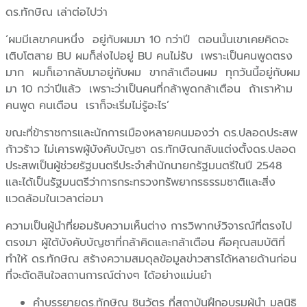
ดร.ทักษิณ เล่าต่อไปว่า
‘ผมมีเลขาคนหนึ่ง อยู่กับผมมา 10 กว่าปี ตอนนั้นเขาเคยคิดจะ
เติบโตสาย BU ผมก็ส่งไปอยู่ BU คนไม่รับ เพราะเป็นคนพูดตรง
มาก ผมก็เอากลับมาอยู่กับผม ขากล้าเตือนผม ทุกวันนี้อยู่กับผม
มา 10 กว่าปีแล้ว เพราะว่าเป็นคนที่กล้าพูดกล้าเตือน ถ้าเราห้าม
คนพูด คนเตือน เราก็จะเริ่มไม่รู้อะไร’
ขณะที่ข้าราชการและนักการเมืองหลายคนมองว่า ดร.ปลอดประสพ
ก้าวร้าว ไม่เคารพผู้บังคับบัญชา ดร.ทักษิณกลับแต่งตั้งดร.ปลอด
ประสพเป็นผู้ช่วยรัฐมนตรีประจำสำนักนายกรัฐมนตรีในปี 2548
และได้เป็นรัฐมนตรีว่าการกระทรวงทรัพยากรธรรมชาติและสิ่ง
แวดล้อมในเวลาต่อมา
ความเป็นผู้นำที่ยอมรับความเห็นต่าง การวิพากษ์วิจารณ์ที่ตรงไป
ตรงมา ผู้ใต้บังคับบัญชาที่กล้าคิดและกล้าเตือน คือคุณสมบัติที่
ทำให้ ดร.ทักษิณ สร้างความสมดุลข้อมูลข่าวสารได้หลายด้านก่อน
ที่จะตัดสินใจสถานการณ์ต่างๆ ได้อย่างแม่นยำ
คำบรรยายดร.ทักษิณ ชินวัตร ที่สถาบันฝึกอบรมผู้นำ มูลนิธิ