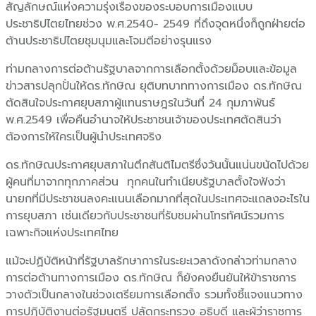
สัญลักษณ์แห่งความรุ่งเรืองของระบอบการเมืองแบบ
ประชาธิปไตยไทยช่วง พ.ศ.2540- 2549 ที่ถึงจุดหนึ่งก็ถูกฝ่ายต่อ
ต้านประชาธิปไตยชุมนุมและโจมตีอย่างรุนแรง
ท่ามกลางการต่อต้านรัฐบาลจากการเลือกตั้งด้วยม็อบและข้อมูล
ข่าวสารปลุกปั่นให้ดร.ทักษิณ ยุติบทบาททางการเมือง ดร.ทักษิณ
ตัดสินใจประกาศยุบสภาผู้แทนราษฎรในวันที่ 24 กุมภาพันธ์
พ.ศ.2549 เพื่อคืนอำนาจให้ประชาชนเจ้าของประเทศตัดสินว่า
ต้องการให้ใครเป็นผู้นำประเทศจริง
ดร.ทักษิณประกาศยุบสภาในตึกสันติไมตรีซึ่งวันนั้นแน่นขนัดไปด้วย
ผู้คนที่มาจากทุกภาคส่วน ทุกคนในทำเนียบรัฐบาลตั้งใจฟังว่า
นายกที่มีประชาชนลงคะแนนเลือกมากที่สุดในประเทศจะแถลงอะไรใน
การยุบสภา เช่นเดียวกับประชาชนที่รับชมผ่านโทรทัศน์รวมการ
เฉพาะกิจแห่งประเทศไทย
แม้จะปฏิบัติหน้าที่รัฐบาลรักษาการในระยะเวลาดังกล่าวท่ามกลาง
การต่อต้านทางการเมือง ดร.ทักษิณ ก็ยังคงยืนยันให้ข้าราชการ
วางตัวเป็นกลางในช่วงเตรียมการเลือกตั้ง รวมทั้งชี้แจงแนวทาง
การปฏิบัติงานต่อรัฐมนตรี ปลัดกระทรวง อธิบดี และผู้ว่าราชการ