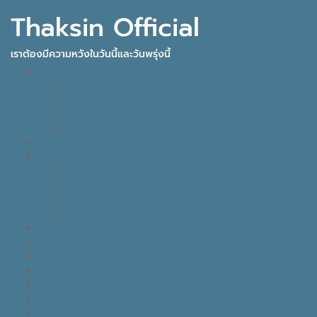
Thaksin Official
เราต้องมีความหวังในวันนี้และวันพรุ่งนี้
IDEAS FOR THE FUTURE
INNOVATION
KNOWLEDGE
BUSINESS
POLITICAL VIEW
THAKSIN FACTS
VISION
LEADER
BUSINESS
LIFE
TONY TALK X CARE คิดเคลื่อนไทย
GOOD MONDAY
THAKSIN’S JOURNEY
THOUGHTS OF THE DAY
EYES ON THE SKY, FEET ON THE GROUND