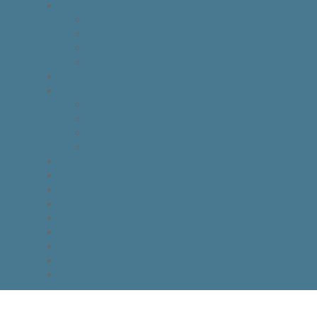
IDEAS FOR THE FUTURE
INNOVATION
KNOWLEDGE
BUSINESS
POLITICAL VIEW
THAKSIN FACTS
VISION
LEADER
BUSINESS
LIFE
TONY TALK X CARE คิดเคลื่อนไทย
GOOD MONDAY
THAKSIN’S JOURNEY
THOUGHTS OF THE DAY
EYES ON THE SKY, FEET ON THE GROUND
READ THAKSIN
THAKSIN BOOK