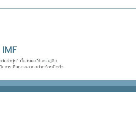
้ IMF
้มยำกุ้ง” นั้นส่งผลให้เศรษฐกิจ
เนินการ กิจการหลายอย่างต้องปิดตัว