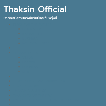
Thaksin Official
เราต้องมีความหวังในวันนี้และวันพรุ่งนี้
IDEAS FOR THE FUTURE
INNOVATION
KNOWLEDGE
BUSINESS
POLITICAL VIEW
THAKSIN FACTS
VISION
LEADER
BUSINESS
LIFE
TONY TALK X CARE คิดเคลื่อนไทย
GOOD MONDAY
THAKSIN’S JOURNEY
THOUGHTS OF THE DAY
EYES ON THE SKY, FEET ON THE GROUND