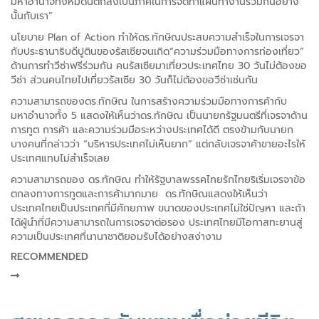
มหาอำนาจทั้งหมดนี้ตกลงเป็นภาคีในการจัดทำแผนทำงานร่วมกันอย่าง
นั้นกับเรา”
นโยบาย Plan of Action ทำให้ดร.ทักษิณประสบความสำเร็จในการเจรจา
กับประธานาธิบดีปูตินของรัสเซียจนเกิด“ความร่วมมือทางการท่องเที่ยว”
ด้านการทำวีซ่าฟรีร่วมกัน คนรัสเซียมาเที่ยวประเทศไทย 30 วันไม่ต้องขอ
วีซ่า ส่วนคนไทยไปเที่ยวรัสเซีย 30 วันก็ไม่ต้องขอวีซ่าเช่นกัน
ความสามารถของดร.ทักษิณ ในการสร้างความร่วมมือทางการค้ากับ
มหาอำนาจทั้ง 5 แสดงให้เห็นว่าดร.ทักษิณ เป็นนายกรัฐมนตรีที่เจรจาด้าน
การทูต การค้า และความร่วมมือระหว่างประเทศได้ดี ตรงข้ามกับนายก
บางคนที่กล่าวว่า “บริหารประเทศไม่เห็นยาก” แต่กลับเจรจาค้าขายอะไรให้
ประเทศแทบไม่สำเร็จเลย
ความสามารถของ ดร.ทักษิณ ทำให้รัฐบาลพรรคไทยรักไทยริเริ่มเจรจาข้อ
ตกลงทางการทูตและการค้ามากมาย ดร.ทักษิณแสดงให้เห็นว่า
ประเทศไทยเป็นประเทศที่มีศักยภาพ ขนาดของประเทศไม่ใช่ปัญหา และถ้า
ได้ผู้นำที่มีความสามารถในการเจรจาต่อรอง ประเทศไทยมีโอกาสทะยานสู่
ความเป็นประเทศที่นานาชาติยอมรับได้อย่างสง่างาม
RECOMMENDED