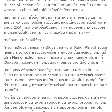
และได้พบกับประธานาธิบดี ฌาร์ค ชีรัค ซึ่งเสนอว่าไทยและฝรั่งเศสน่าจะ
ทำ Plan of action หรือ “ความร่วมมือทางการค้า” ด้วยกัน ดร.ทักษิณ
พิจารณาแล้วว่าประเทศไทยได้ประโยชน์จึงได้ตอบตกลง
ผลจากการเจรจาครั้งนั้นทำให้มูลค่าการค้าขาย การท่องเที่ยว และการ
ลงทุนระหว่างไทยกับฝรั่งเศสเพิ่มขึ้นอย่างต่อเนื่องจนมีการตั้งเป้าหมาย
ว่าในปี 2551 การค้าจะเพิ่มขึ้นเป็นสองเท่า และยังมองเห็นความร่วมมือที่
สามารถเกิดขึ้นได้ในอนาคต เช่น ด้านแฟชั่น ด้านวิชาการ ฯลฯ
ดร.ทักษิณ เล่าเรื่องนี้ไว้ว่า
“ฝรั่งเศสเป็นประเทศแรก และเป็นประเทศที่แนะนำให้เกิด Plan of action
คือแผนการปฏิบัติการร่วมไทย-ฝรั่งเศส หลังจากนั้นเราใช้แนวความคิดนี้
ไปทำ Plan of action กับประเทศเศรษฐกิจหลักๆ โดยเฉพาะประเทศที่
เป็นสมาชิกถาวรของสภาความมั่นคงแห่งสหประชาชาติทั้ง 5 ประเทศ”
“เรามี plan of action กับสหรัฐอเมริกา อังกฤษ ฝรั่งเศส จีน และ
รัสเซีย ตอนแรกเรามี plan of action แค่ 4 ประเทศ พอรัสเซียตกลงก็
เป็น 5 ประเทศ แสดงว่าประเทศไทยเป็นประเทศเพียงไม่กี่ประเทศในโลกนี้
ที่สามารถมีแผนปฏิบัติงานหรือทำงานร่วมกันกับประเทศมหาอำนาจ ทั้ง 5
ประเทศได้”
“สิ่งที่ทุกประเทศต้องการคือเราจะทำงานร่วมกันเพื่อยกระดับการค้า เพิ่ม
นักท่องเที่ยวอย่างไร เพิ่มการลงทุนอย่างไร เพิ่มความร่วมมือทางความ
มั่นคงอย่างไร เพิ่มความร่วมมือทางการเมืองระหว่างประเทศอย่างไร