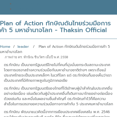
READ THAKSIN
THAKSIN BOOK
Plan of Action ทักษิณดันไทยร่วมมือการ
ค้า 5 มหาอำนาจโลก - Thaksin Official
Home
/
leader
/ Plan of Action ทักษิณดันไทยร่วมมือการค้า 5
มหาอำนาจโลก
 ภาพถ่าย ดร. ทักษิณ ชินวัตร เมื่อปี พ.ศ. 2558
ดร.ทักษิณ เป็นนายกรัฐมนตรีไทยไม่กี่คนที่มุ่งมั่นยกระดับสถานะประเทศ
โดยการเจรจาสร้างความร่วมมือกับมหาอำนาจชาติต่างๆ เพราะถึงแม้
ประเทศไทยจะเป็นประเทศเล็กๆ ในเวทีโลก แต่ ดร.ทักษิณก็มองเห็นว่าเรา
เป็นประเทศที่มีศักยภาพสูงในภูมิภาคเอเชีย
ดร.ทักษิณ เป็นนายกรัฐมนตรีของไทยที่ได้เข้าพบผู้นำสำคัญในประเทศอื่น
อย่างต่อเนื่อง เช่นเดียวกันผู้นำประเทศอื่นก็เดินทางมาไทยอย่างต่อเนื่อง
ด้วยเช่นกัน และหนึ่งในผลงานชิ้นสำคัญที่ ดร.ทักษิณทำไว้ก็คือความ
สำเร็จในการเจรจาขอความร่วมมือทางการค้ากับ 5 ประเทศมหาอำนาจโลก
ดร.ทักษิณ พัฒนาแนวคิดนี้จากการเยือนประเทศฝรั่งเศสใน พ.ศ. 2546