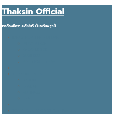
Thaksin Official
เราต้องมีความหวังในวันนี้และวันพรุ่งนี้
IDEAS FOR THE FUTURE
INNOVATION
KNOWLEDGE
BUSINESS
POLITICAL VIEW
THAKSIN FACTS
VISION
LEADER
BUSINESS
LIFE
TONY TALK X CARE คิดเคลื่อนไทย