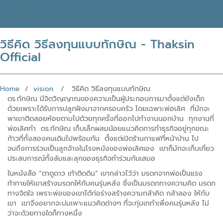
READ THAKSIN
THAKSIN BOOK
วิธีคิด วิธีลงทุนแบบทักษิณ - Thaksin
Official
Home
/
vision
/ วิธีคิด วิธีลงทุนแบบทักษิณ
ดร.ทักษิณ มีจิตวิญญาณของความเป็นผู้ประกอบการมาตั้งแต่ยังเด็ก
ด้วยเพราะได้รับการปลูกฝังมาจากครอบครัว โดยเฉพาะพ่อเลิศ ที่มักจะ
พาเขาติดสอยห้อยตามไปด้วยทุกครั้งที่ออกไปทำงานนอกบ้าน ทุกงานที่
พ่อเลิศทำ ดร.ทักษิณ เก็บเล็กผสมน้อยแนวคิดการทำธุรกิจอยู่ทุกขณะ
ก้าวที่ทั้งสองคนเดินไปพร้อมกัน ตั้งแต่เปิดร้านกาแฟที่หน้าบ้าน ไป
จนถึงการร่วมเป็นลูกจ้างในโรงหนังของพ่อเลิศเอง เขาก็มักจะเก็บเกี่ยว
ประสบการณ์ทั้งล้มและลุกของธุรกิจทำร่วมกันเสมอ
ในหนังสือ “ตาดูดาว เท้าติดดิน” เขากล่าวไว้ว่า มรดกจากพ่อเป็นแรง
ท้าทายให้เขาสร้างมรดกให้กับคนรุ่นหลัง ซึ่งเป็นมรดกทางความคิด มรดก
ทางจิตใจ เพราะพ่อของเขาได้ก่อร่างสร้างความกล้าคิด กล้าลอง ให้กับ
เขา เขาจึงอยากจะบ่มเพาะแนวคิดต่างๆ ที่จะทุ่มเททำเพื่อคนรุ่นหลัง ไม่
ว่าจะด้วยทางใดก็ทางหนึ่ง