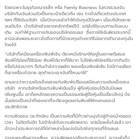
โดยเฉพาะในธุรกิจขนาดเล็ก หรือ Family Business ไม่ควรรวมเงิน
บริษัทกับเงินส่วนตัวเป็นกระเป๋าเดียวกัน เช่น การไปเที่ยวต่างประเทศ
ฯลฯ ที่ใช้เงินบริษัท เมื่อปิดงบแล้วทำให้เงินทุนมีปัญหา เมื่อบริษัทขยาย
จนเติบโต นำบริษัทเข้าตลาดหลักทรัพย์ได้ แต่ยังใช้ระบบการเงินแบบ
เดิม จนทำให้ฐานะการเงินของบริษัทอ่อนแอ ซึ่งการใช้เงินผิดประเภทนี้
อาจจะส่งผลระยะยาวไปถึงการที่นักลงทุนต่างชาติไม่อยากเข้ามาลงทุนใน
ไทยได้
“บริษัทก็เหมือนเครื่องพิมพ์เงิน ต้องหมั่นรักษาให้อยู่ในสภาพดีเสมอ
พิมพ์ได้น้อยก็ใช้น้อย พิมพ์ได้มากก็ใช้มาก ไม่ใช่พิมพ์น้อยใช้มากเกินตัว
หรือไปเร่งมากๆ ก็เกินกำลังการผลิต พอเครื่องพิมพ์เสีย ไม่มีทางเลือก
ก็เอาเครื่องไปขาย สุดท้ายจะเอาเงินที่ไหนมาใช้”
เขามองว่าความเข้มแข็งของแท่นพิมพ์เปรียบเสมือนความเข้มแข็งของ
บริษัท หากบริษัทหรือแท่นพิมพ์เข้มแข็ง ผู้ถือหุ้นย่อมได้เงินปันผล
เพิ่มพูนขึ้น เขาถือหลักของความเป็นธรรมต่อผู้ถือหุ้นเป็นเรื่องใหญ่ ดัง
นั้นย่อมเป็นหน้าที่ของเขาที่จะต้องดูแลแท่นพิมพ์ให้คงทนและมี
ประสิทธิภาพ
ความคิดของ ดร.ทักษิณ เป็นความคิดที่มีก้าวย่างมุ่งไปสู่ข้างหน้าตลอด
เวลา ไม่ติดกับดัก ไม่เข้าใกล้กับความผิดพลาด แต่เมื่อพลั้งไปแล้ว เขา
มักจะนำประสบการณ์ที่มีค่าเหล่านั้นแบ่งปันไปยังทุกคนที่รักเสมอ
การลงทุนคือความเสี่ยง ความผิดพลาดคือประสบการณ์ ความสำเร็จ