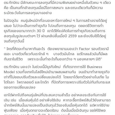
ดร.ทักษิณ มีลักษณะการลงทุนที่มีความพิเศษอย่างหนึ่งในตัวคน ๆ เดียว
คือ เป็นคนที่กล้าลงทุนเมื่อมีโอกาสเหมาะ และขณะเดียวกันก็มีความ
ระมัดระวังในการลงทุนบางอย่าง
ในปัจจุบัน คนรุ่นใหม่มักที่จะมองหาโอกาสใหม่ ๆ ในการสร้างรายได้อยู่
เสมอ ไม่ว่าจะเป็นการทำธุรกิจ ไปจนถึงการลงทุน ตลอดชีวิตการทำ
ธุรกิจของเขามากกว่า 30 ปี เขาได้ให้แง่คิดในการทำธุรกิจรวมถึงการ
ลงทุนในรูปแบบต่างๆ ไว้ ผ่านคลิปสั้นเมื่อปี 2559 และยังปรับใช้ได้อยู่
จนถึงทุกวันนี้
“ ใครที่คิดจะทำมาหากินอะไร ต้องพยายามมองว่า Factor รอบตัวเรามี
เยอะ บางตัวเกี่ยวกับเราใกล้ ๆ บางตัวมันไกล แต่ไกลแล้วมันก็มีผล
กับเราในชีวิต เพราะฉะนั้นทำอะไรก็มองกว้าง ๆ มองหลายๆ มิติ”
ดร.ทักษิณ มองว่า ในช่วงนี้มีธุรกิจใหม่ ที่เกิดจากการใช้ Business
Model รวมทั้งเทคโนโลยีใหม่เข้ามาผสมผสานกัน จนเข้ามาทำลายธุรกิจ
เก่าที่ไม่ยอมปรับตัวและเปลี่ยนแปลงได้ โดยเขาได้ยกตัวอย่างโนเกีย โม
โตโรลา โพราลอยด์ และโกดัก ที่ปิดกิจการเพราะปรับตัวไม่ทันกับกระแส
ของการเปลี่ยนแปลง
เขาได้ฝากไปถึงคนรุ่นใหม่ที่ประสบความสำเร็จ อย่าหลงระเริงกับการใช้
เงิน เช่น เมื่อเล่นหุ้นได้ อย่าเพิ่งใช้เงิน หากจะซื้อทรัพย์สินไว้ยังสามารถ
นำทรัพย์สินนั้นมาแปลงเป็นเงินทุนไว้รองรับเมื่อหุ้นตกได้ แต่หากใช้จ่าย
ฟุ่มเฟือย เมื่อหุ้นตกอาจจะเดือดร้อน ดังนั้นเมื่อมีเงินทุน ขอให้ใช้พอ