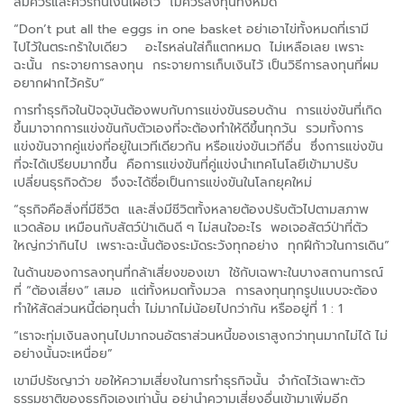
สมควรและควรกันเงินเผื่อไว้ ไม่ควรลงทุนทั้งหมด
“Don’t put all the eggs in one basket อย่าเอาไข่ทั้งหมดที่เรามี
ไปไว้ในตระกร้าใบเดียว อะไรหล่นใส่ก็แตกหมด ไม่เหลือเลย เพราะ
ฉะนั้น กระจายการลงทุน กระจายการเก็บเงินไว้ เป็นวิธีการลงทุนที่ผม
อยากฝากไว้ครับ”
การทำธุรกิจในปัจจุบันต้องพบกับการแข่งขันรอบด้าน การแข่งขันที่เกิด
ขึ้นมาจากการแข่งขันกับตัวเองที่จะต้องทำให้ดีขึ้นทุกวัน รวมทั้งการ
แข่งขันจากคู่แข่งที่อยู่ในเวทีเดียวกัน หรือแข่งขันเวทีอื่น ซึ่งการแข่งขัน
ที่จะได้เปรียบมากขึ้น คือการแข่งขันที่คู่แข่งนำเทคโนโลยีเข้ามาปรับ
เปลี่ยนธุรกิจด้วย จึงจะได้ชื่อเป็นการแข่งขันในโลกยุคใหม่
“ธุรกิจคือสิ่งที่มีชีวิต และสิ่งมีชีวิตทั้งหลายต้องปรับตัวไปตามสภาพ
แวดล้อม เหมือนกับสัตว์ป่าเดินดี ๆ ไม่สนใจอะไร พอเจอสัตว์ป่าที่ตัว
ใหญ่กว่ากินไป เพราะฉะนั้นต้องระมัดระวังทุกอย่าง ทุกฝีก้าวในการเดิน”
ในด้านของการลงทุนที่กล้าเสี่ยงของเขา ใช้กับเฉพาะในบางสถานการณ์
ที่ “ต้องเสี่ยง” เสมอ แต่ทั้งหมดทั้งมวล การลงทุนทุกรูปแบบจะต้อง
ทำให้สัดส่วนหนี้ต่อทุนต่ำ ไม่มากไม่น้อยไปกว่ากัน หรืออยู่ที่ 1 : 1
“เราจะทุ่มเงินลงทุนไปมากจนอัตราส่วนหนี้ของเราสูงกว่าทุนมากไม่ได้ ไม่
อย่างนั้นจะเหนื่อย”
เขามีปรัชญาว่า ขอให้ความเสี่ยงในการทำธุรกิจนั้น จำกัดไว้เฉพาะตัว
ธรรมชาติของธุรกิจเองเท่านั้น อย่านำความเสี่ยงอื่นเข้ามาเพิ่มอีก