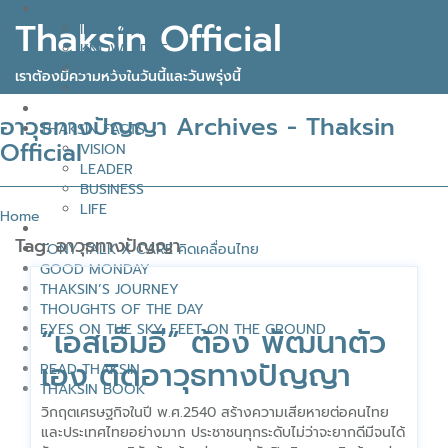
IDEAS FOR THE FUTURE
Thaksin Official
INNOVATION
KNOWLEDGE
BUSINESS
เราต้องมีความหวังในวันนี้และวันพรุ่งนี้
POLITICAL VIEW
อาวุธทางปัญญา Archives - Thaksin
THAKSIN FACTS
Official
VISION
LEADER
BUSINESS
LIFE
Home
Tag:
อาวุธทางปัญญา
TONY TALK X CARE คิดเคลื่อนไทย
GOOD MONDAY
THAKSIN’S JOURNEY
THOUGHTS OF THE DAY
EYES ON THE SKY, FEET ON THE GROUND
“เอสเอ็มอี” ต้อง พัฒนาตัว
เอง ติดอาวุธทางปัญญา
READ THAKSIN
THAKSIN BOOK
วิกฤตเศรษฐกิจในปี พ.ศ.2540 สร้างความเสียหายต่อคนไทย
และประเทศไทยอย่างมาก ประชาชนทุกระดับไม่ว่าจะยากดีมีจนได้