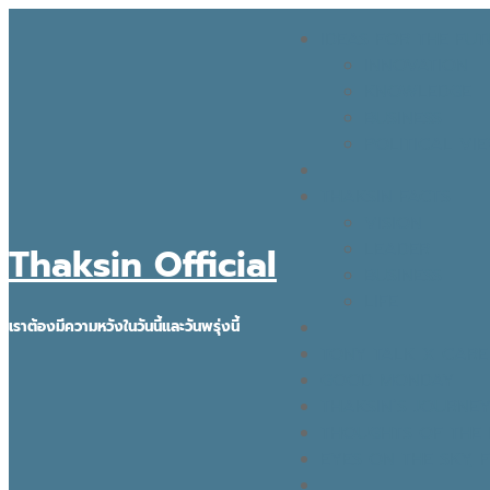
IDEAS FOR THE FUT
INNOVATION
KNOWLEDGE
BUSINESS
POLITICAL VI
THAKSIN FACTS
VISION
LEADER
Thaksin Official
BUSINESS
LIFE
เราต้องมีความหวังในวันนี้และวันพรุ่งนี้
TONY TALK X CARE ค
GOOD MONDAY
THAKSIN’S JOURNE
THOUGHTS OF THE 
EYES ON THE SKY,