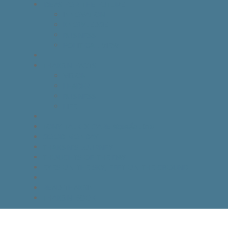
IDEAS FOR THE FUTURE
INNOVATION
KNOWLEDGE
BUSINESS
POLITICAL VIEW
THAKSIN FACTS
VISION
LEADER
BUSINESS
LIFE
TONY TALK X CARE คิดเคลื่อนไทย
GOOD MONDAY
THAKSIN’S JOURNEY
THOUGHTS OF THE DAY
EYES ON THE SKY, FEET ON THE GROUND
READ THAKSIN
THAKSIN BOOK