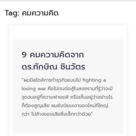
Tag:
คมความคิด
9 คมความคิดจาก
ดร.ทักษิณ ชินวัตร
“ผมมีสไตล์การทำธุรกิจแบบไม่ fighting a
losing war คือไม่ทนต่อสู้ในสงครามที่รู้ว่าจะมี
จุดจบอยู่ที่ความพ่ายแพ้ หรือเห็นอยู่ว่าอย่างไร
ก็ต้องสูญเสีย ผมยังนิยมเอาของใหม่ที่ใหญ่
กว่า ไปล้างของเสียซึ่งเล็กกว่าด้วย”