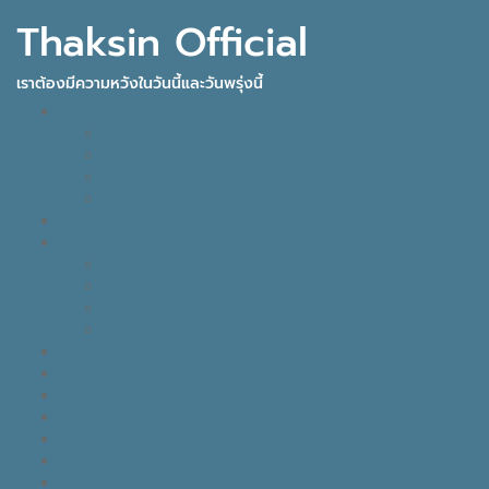
Thaksin Official
เราต้องมีความหวังในวันนี้และวันพรุ่งนี้
IDEAS FOR THE FUTURE
INNOVATION
KNOWLEDGE
BUSINESS
POLITICAL VIEW
THAKSIN FACTS
VISION
LEADER
BUSINESS
LIFE
TONY TALK X CARE คิดเคลื่อนไทย
GOOD MONDAY
THAKSIN’S JOURNEY
THOUGHTS OF THE DAY
EYES ON THE SKY, FEET ON THE GROUND