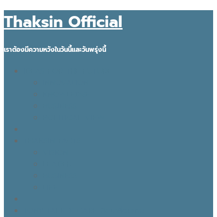
Thaksin Official
เราต้องมีความหวังในวันนี้และวันพรุ่งนี้
IDEAS FOR THE FUTURE
INNOVATION
KNOWLEDGE
BUSINESS
POLITICAL VIEW
THAKSIN FACTS
VISION
LEADER
BUSINESS
LIFE
TONY TALK X CARE คิดเคลื่อนไทย