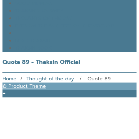
GOOD MONDAY
THAKSIN’S JOURNEY
THOUGHTS OF THE DAY
EYES ON THE SKY, FEET ON THE GROUND
READ THAKSIN
THAKSIN BOOK
Quote 89 - Thaksin Official
Home
/
Thought of the day
/ Quote 89
© Product Theme