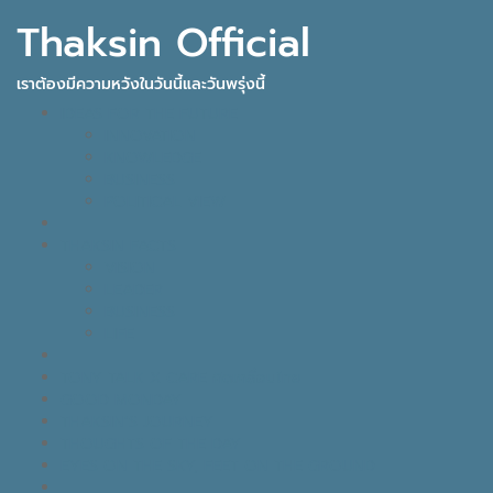
Thaksin Official
เราต้องมีความหวังในวันนี้และวันพรุ่งนี้
IDEAS FOR THE FUTURE
INNOVATION
KNOWLEDGE
BUSINESS
POLITICAL VIEW
THAKSIN FACTS
VISION
LEADER
BUSINESS
LIFE
TONY TALK X CARE คิดเคลื่อนไทย
GOOD MONDAY
THAKSIN’S JOURNEY
THOUGHTS OF THE DAY
EYES ON THE SKY, FEET ON THE GROUND