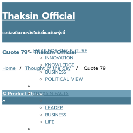
Thaksin Official
เราต้องมีความหวังในวันนี้และวันพรุ่งนี้
IDEAS FOR THE FUTURE
Quote 79 - Thaksin Official
INNOVATION
KNOWLEDGE
Home
/
Thought of the day
/ Quote 79
BUSINESS
POLITICAL VIEW
THAKSIN FACTS
© Product Theme
VISION
LEADER
BUSINESS
LIFE