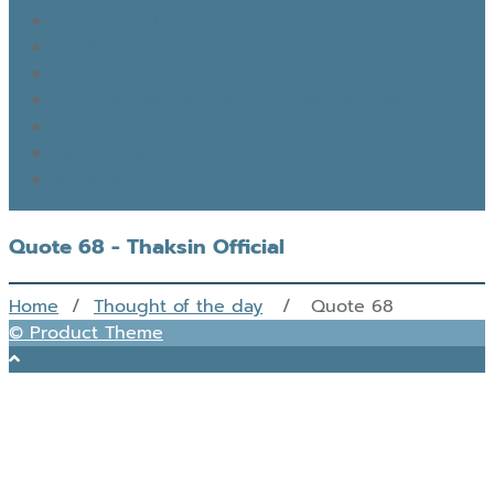
GOOD MONDAY
THAKSIN’S JOURNEY
THOUGHTS OF THE DAY
EYES ON THE SKY, FEET ON THE GROUND
READ THAKSIN
THAKSIN BOOK
Quote 68 - Thaksin Official
Home
/
Thought of the day
/ Quote 68
© Product Theme