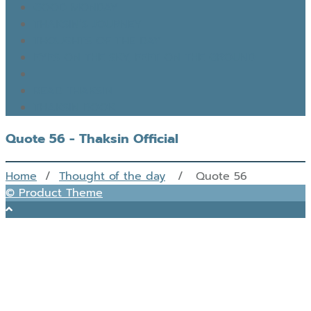
GOOD MONDAY
THAKSIN’S JOURNEY
THOUGHTS OF THE DAY
EYES ON THE SKY, FEET ON THE GROUND
READ THAKSIN
THAKSIN BOOK
Quote 56 - Thaksin Official
Home
/
Thought of the day
/ Quote 56
© Product Theme