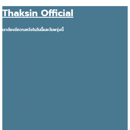
Thaksin Official
เราต้องมีความหวังในวันนี้และวันพรุ่งนี้
IDEAS FOR THE FUTURE
INNOVATION
KNOWLEDGE
BUSINESS
POLITICAL VIEW
THAKSIN FACTS
VISION
LEADER
BUSINESS
LIFE
TONY TALK X CARE คิดเคลื่อนไทย