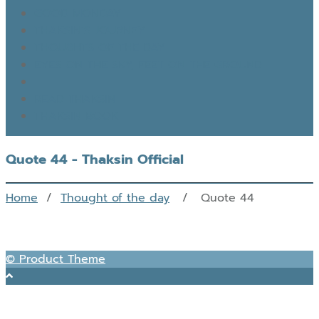
GOOD MONDAY
THAKSIN’S JOURNEY
THOUGHTS OF THE DAY
EYES ON THE SKY, FEET ON THE GROUND
READ THAKSIN
THAKSIN BOOK
Quote 44 - Thaksin Official
Home
/
Thought of the day
/ Quote 44
© Product Theme