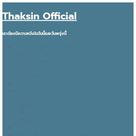
Thaksin Official
เราต้องมีความหวังในวันนี้และวันพรุ่งนี้
IDEAS FOR THE FUTURE
INNOVATION
KNOWLEDGE
BUSINESS
POLITICAL VIEW
THAKSIN FACTS
VISION
LEADER
BUSINESS
LIFE
TONY TALK X CARE คิดเคลื่อนไทย